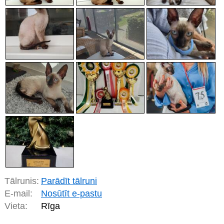
Tālrunis:
Parādīt tālruni
E-mail:
Nosūtīt e-pastu
Vieta:
Rīga