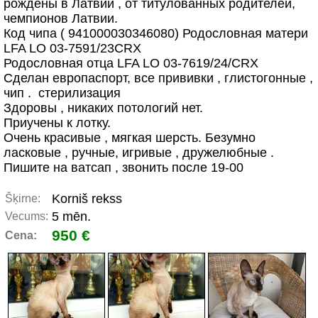
рождены в Латвии , от титулованных родителей,
чемпионов Латвии.
Код чипа ( 941000030346080) Родословная матери
LFA LO 03-7591/23CRX
Родословная отца LFA LO 03-7619/24/CRX
Сделан европаспорт, все прививки , глистогонные ,
чип . стерилизация
Здоровы , никаких потологий нет.
Приучены к лотку.
Очень красивые , мягкая шерсть. Безумно
ласковые , ручные, игривые , дружелюбные .
Пишите на ватсап , звонить после 19-00
Korniš rekss
Šķirne:
5 mēn.
Vecums:
950 €
Cena: