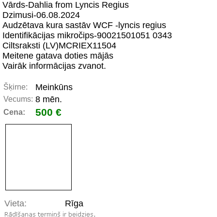
Vārds-Dahlia from Lyncis Regius
Dzimusi-06.08.2024
Audzētava kura sastāv WCF -lyncis regius
Identifikācijas mikročips-90021501051 0343
Ciltsraksti (LV)MCRIEX11504
Meitene gatava doties mājās
Vairāk informācijas zvanot.
Meinkūns
Šķirne:
8 mēn.
Vecums:
500 €
Cena:
Vieta:
Rīga