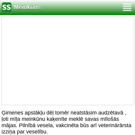
Meinkūns
Ģimenes apstākļu dēļ tomēr neatstāsim audzētavā ,
ļoti mīļa meinkūnu kaķenīte meklē savas mīlošās
mājas. Pilnībā vesela, vakcinēta būs arī veterinārārsta
izziņa par veselību.