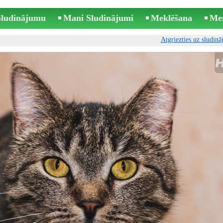
 Sludinājumu
Mani Sludinājumi
Meklēšana
Me
Atgriezties uz sludin