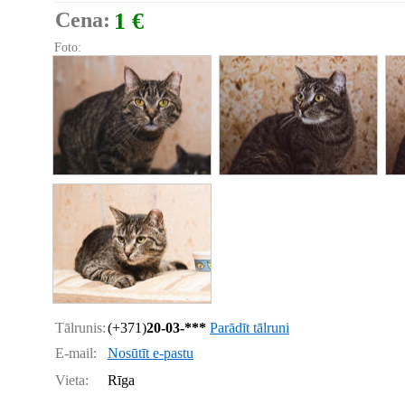
Cena:
1 €
Foto:
Tālrunis:
(+371)
20-03-***
Parādīt tālruni
E-mail:
Nosūtīt e-pastu
Vieta:
Rīga