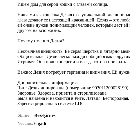
Ищем дом для серой кошки с глазами солнца.
Наша милая кошечка Дезия с ее уникальной внешность
глаза делают ее настоящей красавицей. Дезия – это лю
ей очень нужен понимающий человек, который даст ей в
другом на всю жизнь.
Почему именно Дезия?
Необычная внешность: Ее серая шерстка и янтарно-мед
Общительная: Дезия легко находит общий язык с други
Игривая: Она полна энергии и всегда готова поиграть.
Важно: Дезия потребует терпения и внимания. Ей нужн
Дополнительная информация:
Чип: Дезия чипирована (номер чипа: 993011200026190)
Здоровье: Здорова, привита и стерилизована.
Была найдена и находится в Риге, Латвия. Беспородная.
Зарегистрирована в системе LDC.
Šķirne:
Bezšķirnes
Vecums:
6 gadi