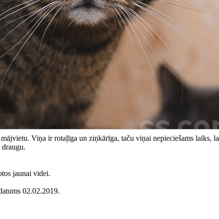
vietu. Viņa ir rotaļīga un ziņkārīga, taču viņai nepieciešams laiks, la
o draugu.
tos jaunai videi.
 datums 02.02.2019.