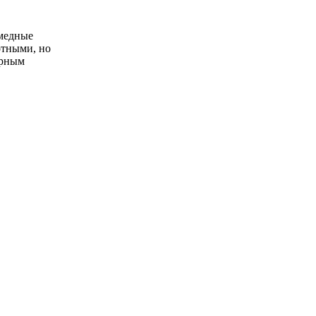
-медные
отными, но
ерным