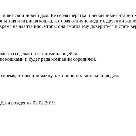
ю ищет свой новый дом. Ее серая шерстка и необычные янтарно
бопытная и игривая кошка, которая отлично ладит с другими жив
ремя на адаптацию, чтобы она смогла ему довериться и стать в
ные глаза делают ее запоминающейся.
ми кошками и будет рада компании сородичей.
о время, чтобы привыкнуть к новой обстановке и людям.
 Дата рождения 02.02.2019.