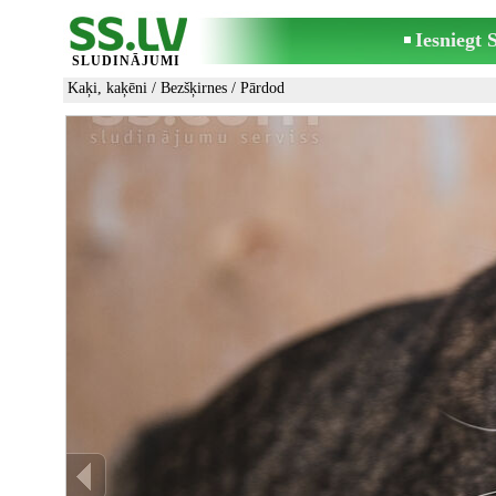
Iesniegt
SLUDINĀJUMI
Kaķi, kaķēni
/
Bezšķirnes
/ Pārdod