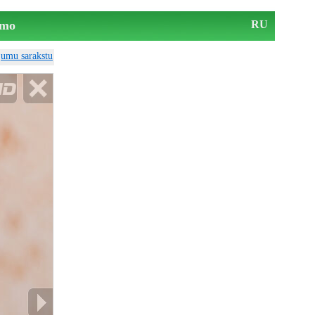
mo
RU
ājumu sarakstu