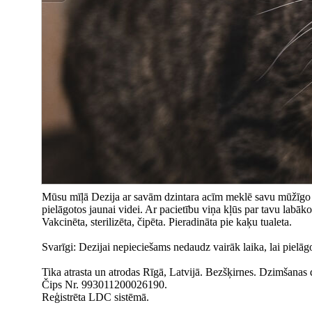
Mūsu mīļā Dezija ar savām dzintara acīm meklē savu mūžīgo māj
pielāgotos jaunai videi. Ar pacietību viņa kļūs par tavu labāk
Vakcinēta, sterilizēta, čipēta. Pieradināta pie kaķu tualeta.
Svarīgi: Dezijai nepieciešams nedaudz vairāk laika, lai pielāgo
Tika atrasta un atrodas Rīgā, Latvijā. Bezšķirnes. Dzimšanas
Čips Nr. 993011200026190.
Reģistrēta LDC sistēmā.