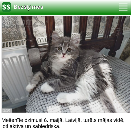
Bezšķirnes
1/10
Meitenīte dzimusi 6. maijā, Latvijā, turēts mājas vidē,
ļoti aktīva un sabiedriska.