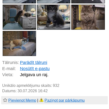
Tālrunis:
Parādīt tālruni
E-mail:
Nosūtīt e-pastu
Vieta:
Jelgava un raj.
Unikālo apmeklējumu skaits:
932
Datums: 30.07.2026 16:42
Pievienot Memo
|
Paziņot par pārkāpumu