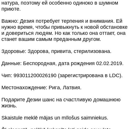
натура, поэтому ей особенно одиноко в шумном
приюте.
Важно: Дезия потребует терпения и внимания. Ей
нужно время, чтобы привыкнуть к новой обстановке
и довериться людям. Но как только она оттает, она
станет вашим самым преданным другом.
Здоровье: Здорова, привита, стерилизована.
Данные: Беспородная, дата рождения 02.02.2019.
Чип: 993011200026190 (зарегистрирована в LDC).
Местонахождение: Рига, Латвия.
Подарите Дезии шанс на счастливую домашнюю
жизнь.
Skaistule meklē mājas un mīlošus saimniekus.