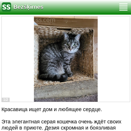
Bezšķirnes
1/2
Красавица ищет дом и любящее сердце.
Эта элегантная серая кошечка очень ждёт своих
людей в приюте. Дезия скромная и боязливая