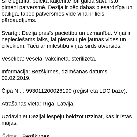
Šī elegantā, pelēkā kaķenīte ļoti gaida savu īsto
ģimeni patversmē. Dezija ir pēc dabas piesardzīga un
bailīga, tāpēc patversmes vide viņai ir liels
pārbaudījums.
Svarīgi: Dezija prasīs pacietību un uzmanību. Viņai ir
nepieciešams laiks, lai pierastu pie jaunas vides un
cilvēkiem. Taču ar mīlestību viņas sirds atvērsies.
Veselība: Vesela, vakcinēta, sterilizēta.
Informācija: Bezšķirnes, dzimšanas datums
02.02.2019.
Čipa Nr. : 993011200026190 (reģistrēta LDC bāzē).
Atrašanās vieta: Rīga, Latvija.
Uzdāviniet Dezijai iespēju beidzot uzzināt, kas ir īstas
mājas.
Bezšķirnes
Šķirne: