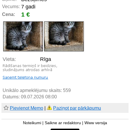
7 gadi
Vecums:
1 €
Cena:
Vieta:
Rīga
Unikālo apmeklējumu skaits:
559
Datums: 09.07.2026 08:00
Pievienot Memo
|
Paziņot par pārkāpumu
Noteikumi
|
Saikne ar redaktoru
|
Www versija