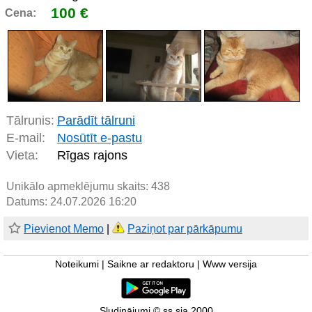
100 €
Cena:
Tālrunis:
Parādīt tālruni
E-mail:
Nosūtīt e-pastu
Vieta:
Rīgas rajons
Unikālo apmeklējumu skaits:
438
Datums: 24.07.2026 16:20
Pievienot Memo
|
Paziņot par pārkāpumu
Noteikumi
|
Saikne ar redaktoru
|
Www versija
Sludinājumi © ss sia 2000