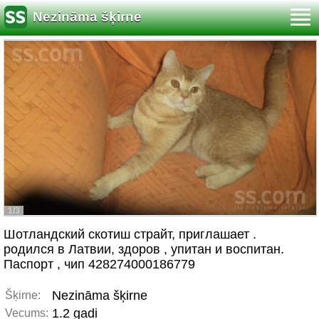
Nezināma šķirne
1/3
Шотландский скотиш страйт, приглашает .
родился в Латвии, здоров , упитан и воспитан.
Паспорт , чип 428274000186779
Nezināma šķirne
Šķirne:
1.2 gadi
Vecums: