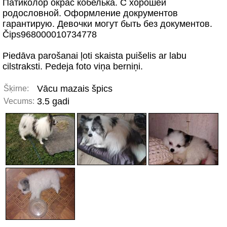
Патиколор окрас кобелька. С хорошей
родословной. Оформление докpументов
гарантирую. Девочки могут быть без документов.
Čips968000010734778
Piedāva parošanai ļoti skaista puišelis ar labu
cilstraksti. Pedeja foto viņa berniņi.
Vācu mazais špics
Šķirne:
3.5 gadi
Vecums: