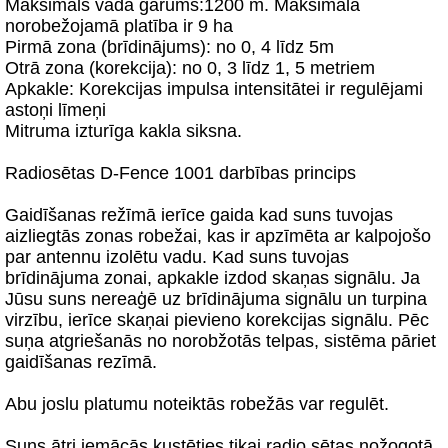
Maksimāls vada garums:1200 m. Maksimālā
norobežojamā platība ir 9 ha
Pirmā zona (brīdinājums): no 0, 4 līdz 5m
Otrā zona (korekcija): no 0, 3 līdz 1, 5 metriem
Apkakle: Korekcijas impulsa intensitātei ir regulējami
astoņi līmeņi
Mitruma izturīga kakla siksna.
Radiosētas D-Fence 1001 darbības princips
Gaidīšanas režīmā ierīce gaida kad suns tuvojas
aizliegtās zonas robežai, kas ir apzīmēta ar kalpojošo
par antennu izolētu vadu. Kad suns tuvojas
brīdinājuma zonai, apkakle izdod skaņas signālu. Ja
Jūsu suns nereaģē uz brīdinājuma signālu un turpina
virzību, ierīce skaņai pievieno korekcijas signālu. Pēc
suņa atgriešanās no norobžotās telpas, sistēma pāriet
gaidīšanas rezīmā.
Abu joslu platumu noteiktās robežās var regulēt.
Suns ātri iemācās kustēties tikai radio sētas nožogotā