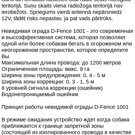
teritorijā. Suņu skaits viena radiožoga teritorijā nav
ierobežots. Spriegums vienā antennā nepārsniedz
12V, tādēļ risks nepastav, ja pat vads pārtrūks.
Невидимая ограда D-Fence 1001 - это современная
и высоэффективная система, которая позволяет
одной или более собакам бегать в огороженом или
неогороженом пространстве, которое определите
Вы.
Максимальная длина провода: до 1200 метров
Ограниченная площадь: макс. 9 га
Ширина зоны предупреждения: 0, 4 - 5 м
Ширина зоны коррекции: 0, 3 - 1, 5 м
8 уровней сигнала коррекции (ошейник)
Водонепроницаемый ошейник
Принцип работы невидимой ограды D-Fence 1001
В режиме ожидания устройство ждет когда собака
приближается к границе запретной зоны
(состоящей из изолированного провода в качестве