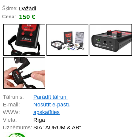
Dažādi
Šķirne:
150 €
Cena:
Tālrunis:
Parādīt tālruni
E-mail:
Nosūtīt e-pastu
WWW:
apskatīties
Vieta:
Rīga
Uzņēmums:
SIA "AURUM & AB"