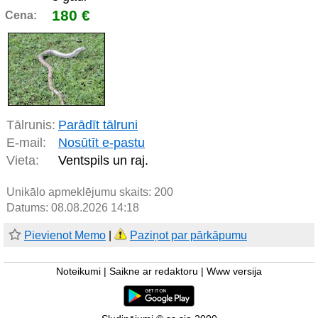
180 €
Cena:
Tālrunis:
Parādīt tālruni
E-mail:
Nosūtīt e-pastu
Vieta:
Ventspils un raj.
Unikālo apmeklējumu skaits:
200
Datums: 08.08.2026 14:18
Pievienot Memo
|
Paziņot par pārkāpumu
Noteikumi
|
Saikne ar redaktoru
|
Www versija