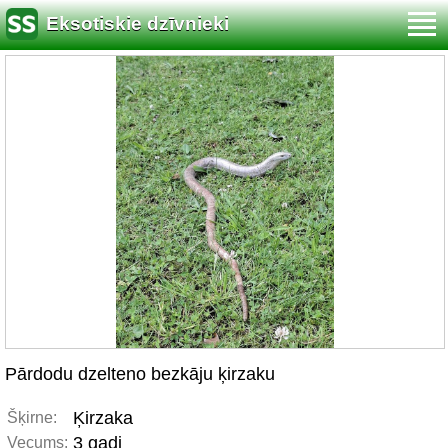
Eksotiskie dzīvnieki
Pārdodu dzelteno bezkāju ķirzaku
Ķirzaka
Šķirne:
3 gadi
Vecums: