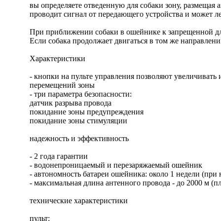
вы определяете отведенную для собаки зону, размещая
проводит сигнал от передающего устройства и может ле
При приближении собаки в ошейнике к запрещенной дл
Если собака продолжает двигаться в том же направлени
Характеристики
- кнопки на пульте управления позволяют увеличиват
перемещений зоны
- три параметра безопасности:
датчик разрыва провода
покидание зоны предупреждения
покидание зоны стимуляции
надежность и эффективность
- 2 года гарантии
- водонепроницаемый и перезаряжаемый ошейник
- автономность батареи ошейника: около 1 недели (при
- максимальная длина антенного провода - до 2000 м (пл
технические характеристики
пульт: