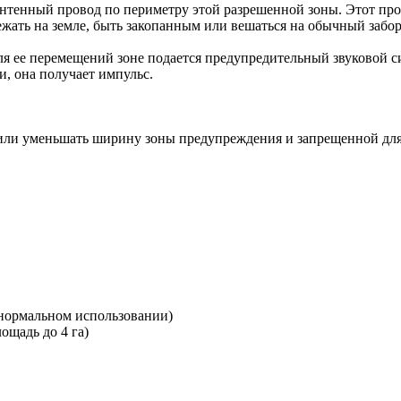
 антенный провод по периметру этой разрешенной зоны. Этот пр
жать на земле, быть закопанным или вешаться на обычный забор
я ее перемещений зоне подается предупредительный звуковой с
и, она получает импульс.
ь или уменьшать ширину зоны предупреждения и запрещенной дл
 нормальном использовании)
ощадь до 4 га)