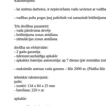
Raksturojumi:
- lai sistēma darbotos, ir nepieciešams vadu savienot ar vadības
- vadības pulta pogas ļauj palielināt vai samazināt brīdinājuma
Trīs drošības parametri:
- vada pārrāvuma devējs
- brīdinājuma zonas atstāšana
- stimulācijas zonas atstāšana
drošība un efektivitāte:
- 2 gadu garantija
- ūdensnecaurlaidīga apkakle
- apkakles baterijas autonomija: ap 7 dienas (pie normālas iz
- maksimāls antenas vada garums – līdz 2000 m. (Platība līdz
tehniskie raksturojumi:
pults:
- izmēri: 134 x 84 x 25 mm
- barošana: 220 v ac
apkakle: