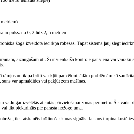
100 metru iekļauta stieple)
9 metriem)
a impulss: no 0, 2 līdz 2, 5 metriem
roniskā žoga izveidotā iecirkņa robežas. Tāpat sistēma ļauj slēgt iecirk
urainām, aizaugušām utt. Šī ir vienkārša kontrole pār viena vai vairāku
s.
tā rāmjos un ik pa brīdi var kļūt par cēloni tādām problēmām kā samīcīt
s, suns var apmaldīties vai pakļūt zem mašīnas.
nu vadu gar izvēlētās atļautās pārvietošanai zonas perimetru. Šis vads p
ē vai tikt piekarināts pie parasta nožogojuma.
obežai, tiek atskanēts brīdinošs skaņas signāls. Ja suns turpina kustēties