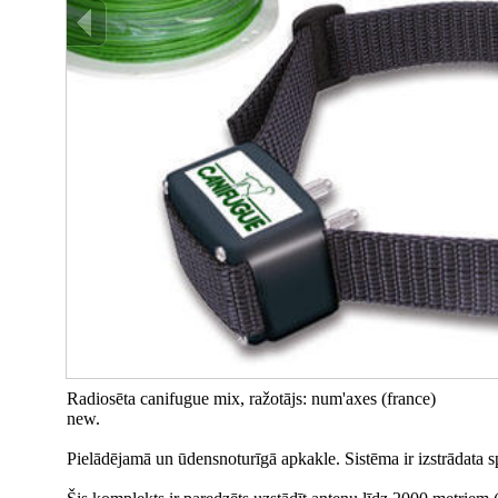
Radiosēta canifugue mix, ražotājs: num'axes (france)
new.
Pielādējamā un ūdensnoturīgā apkakle. Sistēma ir izstrādata spec