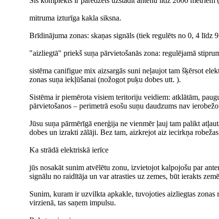
Šis komplekts ir paredzēts uzstādīt antenu līdz 2000 metriem (
mitruma izturīga kakla siksna.
Brīdinājuma zonas: skaņas signāls (tiek regulēts no 0, 4 līdz 
"aizliegtā" priekš suņa pārvietošanās zona: regulējamā stiprum
sistēma canifigue mix aizsargās suni neļaujot tam šķērsot elekt
zonas suņa iekļūšanai (nožogot puķu dobes utt. ).
Sistēma ir piemērota visiem teritoriju veidiem: atklātām, paug
pārvietošanos – perimetrā esošu suņu daudzums nav ierobežot
Jūsu suņa pārmērīgā enerģija ne vienmēr ļauj tam palikt atļau
dobes un izrakti zālāji. Bez tam, aizkrejot aiz iecirkņa robeža
Ka strādā elektriskā ierīce
jūs nosakāt sunim atvēlētu zonu, izvietojot kalpojošu par ante
signālu no raidītāja un var atrasties uz zemes, būt ierakts zem
Sunim, kuram ir uzvilkta apkakle, tuvojoties aizliegtas zonas r
virzienā, tas saņem impulsu.