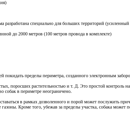
ция)
 разработана специально для больших территорий (усиленный 
нной до 2000 метров (100 метров провода в комплекте)
яя ей покидать пределы периметра, созданного электронным забор
тых, поросших растительностью и т. Д. Это простой контроль н
во собак в периметре неограничено.
оставаться в рамках дозволенного и порой может послужить при
газоны. Кроме того, убежав за пределы участка, собака может п