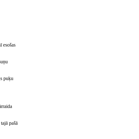
nī esošas
 suņu
as puķu
ārraida
 tajā pašā