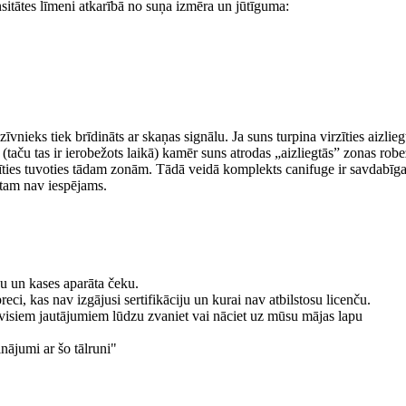
nsitātes līmeni atkarībā no suņa izmēra un jūtīguma:
zīvnieks tiek brīdināts ar skaņas signālu. Ja suns turpina virzīties aizlie
 (taču tas ir ierobežots laikā) kamēr suns atrodas „aizliegtās” zonas robe
rīties tuvoties tādam zonām. Tādā veidā komplekts canifuge ir savdabīg
ūtam nav iespējams.
gu un kases aparāta čeku.
i, kas nav izgājusi sertifikāciju un kurai nav atbilstosu licenču.
r visiem jautājumiem lūdzu zvaniet vai nāciet uz mūsu mājas lapu
dinājumi ar šo tālruni"