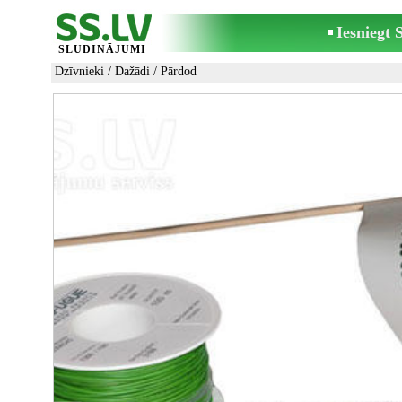
Iesniegt
SLUDINĀJUMI
Dzīvnieki
/
Dažādi
/ Pārdod