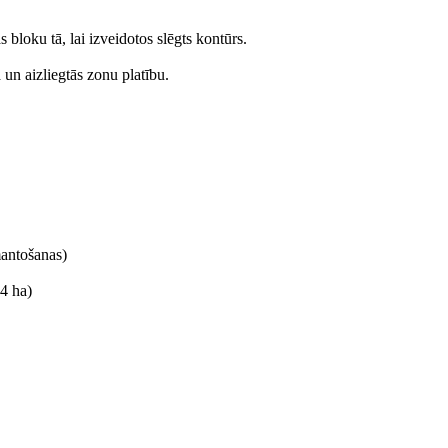
 bloku tā, lai izveidotos slēgts kontūrs.
 un aizliegtās zonu platību.
mantošanas)
 4 ha)