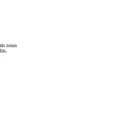
gtās zonas
žās.
a