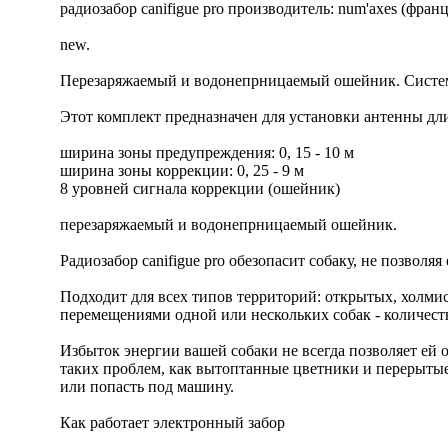
радиозабор canifigue pro производитель: num'axes (фран
new.
Перезаряжаемый и водонепрницаемый ошейник. Система
Этот комплект предназначен для установки антенны дли
ширина зоны предупреждения: 0, 15 - 10 м
ширина зоны коррекции: 0, 25 - 9 м
8 уровней сигнала коррекции (ошейник)
перезаряжаемый и водонепрницаемый ошейник.
Радиозабор canifigue pro обезопасит собаку, не позвол
Подходит для всех типов территорий: открытых, холмис
перемещениями одной или нескольких собак - количест
Избыток энергии вашей собаки не всегда позволяет ей 
таких проблем, как вытоптанные цветники и перерытые 
или попасть под машину.
Как работает электронный забор