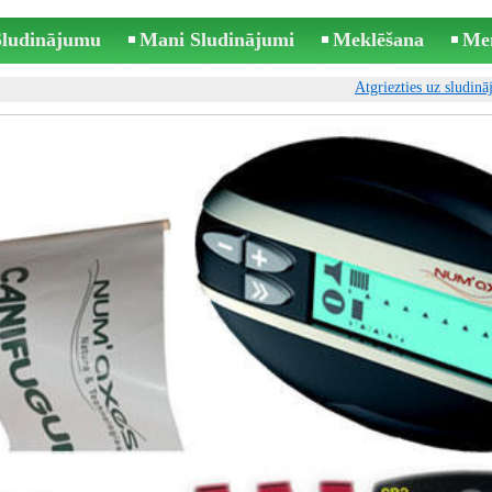
 Sludinājumu
Mani Sludinājumi
Meklēšana
Me
Atgriezties uz sludin