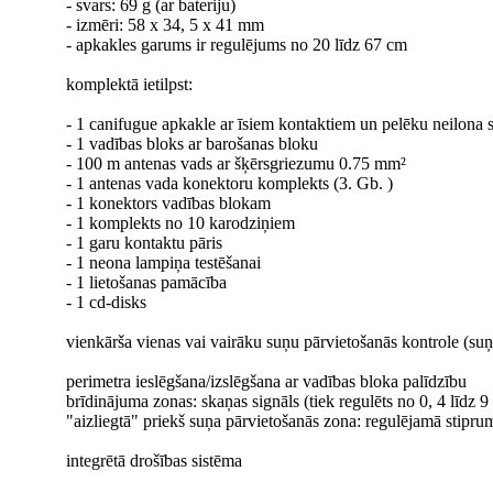
- svars: 69 g (ar bateriju)
- izmēri: 58 x 34, 5 x 41 mm
- apkakles garums ir regulējums no 20 līdz 67 cm
komplektā ietilpst:
- 1 canifugue apkakle ar īsiem kontaktiem un pelēku neilona 
- 1 vadības bloks ar barošanas bloku
- 100 m antenas vads ar šķērsgriezumu 0.75 mm²
- 1 antenas vada konektoru komplekts (3. Gb. )
- 1 konektors vadības blokam
- 1 komplekts no 10 karodziņiem
- 1 garu kontaktu pāris
- 1 neona lampiņa testēšanai
- 1 lietošanas pamācība
- 1 cd-disks
vienkārša vienas vai vairāku suņu pārvietošanās kontrole (suņ
perimetra ieslēgšana/izslēgšana ar vadības bloka palīdzību
brīdinājuma zonas: skaņas signāls (tiek regulēts no 0, 4 līdz 
"aizliegtā" priekš suņa pārvietošanās zona: regulējamā stiprum
integrētā drošības sistēma