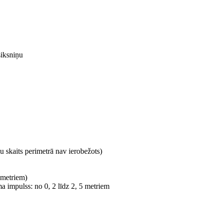
siksniņu
u skaits perimetrā nav ierobežots)
9 metriem)
a impulss: no 0, 2 līdz 2, 5 metriem