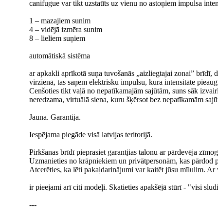
canifugue var tikt uzstatīts uz vienu no astoņiem impulsa inte
1 – mazajiem sunim
4 – vidējā izmēra sunim
8 – lieliem suņiem
automātiskā sistēma
ar apkakli aprīkotā suņa tuvošanās „aizliegtajai zonai” brīdī, d
virzienā, tas saņem elektrisku impulsu, kura intensitāte pieaug
Cenšoties tikt vaļā no nepatīkamajām sajūtām, suns sāk izvai
neredzama, virtuālā siena, kuru šķērsot bez nepatīkamām saj
Jauna. Garantija.
Iespējama piegāde visā latvijas teritorijā.
Pirkšanas brīdī pieprasiet garantjias talonu ar pārdevēja zīmo
Uzmanieties no krāpniekiem un privātpersonām, kas pārdod prec
Atcerēties, ka lēti pakaļdarinājumi var kaitēt jūsu mīlulim. A
ir pieejami arī citi modeļi. Skatieties apakšējā stūrī - "visi slu
---