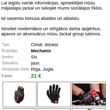
Lai iegūtu vairāk informācijas, apmeklējiet mūsu
mājaslapu jackal un sekojiet mums sociālajos tīklos,
lai saņemtu bonusa atlaides un atbalstu.
Atrodiet modernākos un stilīgākos darba apģērbus,
apavus un aksesuārus mūsu Jackal group salonos.
Cimdi, dūraiņi
Tips:
Mechanix
Ražotājs:
Slx
Izmērs:
jaun.
Stāvoklis:
Rīga, Jugla
Atrašanās vieta:
21 €
Cena: