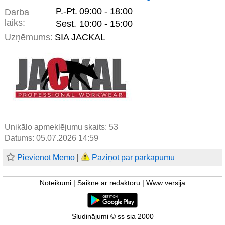
P.-Pt.
09:00 - 18:00
Darba
laiks:
Sest.
10:00 - 15:00
Uzņēmums:
SIA JACKAL
Unikālo apmeklējumu skaits:
53
Datums: 05.07.2026 14:59
Pievienot Memo
|
Paziņot par pārkāpumu
Noteikumi
|
Saikne ar redaktoru
|
Www versija
Sludinājumi © ss sia 2000