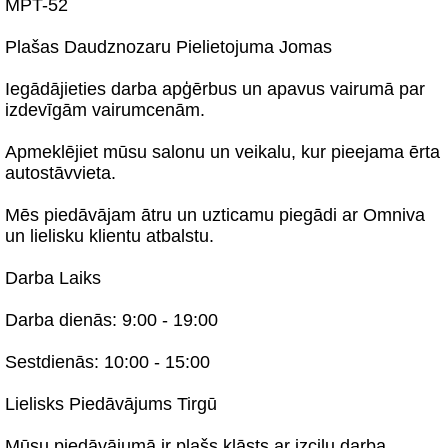
MPT-52
Plašas Daudznozaru Pielietojuma Jomas
Iegādājieties darba apģērbus un apavus vairumā par
izdevīgām vairumcenām.
Apmeklējiet mūsu salonu un veikalu, kur pieejama ērta
autostāvvieta.
Mēs piedāvājam ātru un uzticamu piegādi ar Omniva
un lielisku klientu atbalstu.
Darba Laiks
Darba dienās: 9:00 - 19:00
Sestdienās: 10:00 - 15:00
Lielisks Piedāvājums Tirgū
Mūsu piedāvājumā ir plašs klāsts ar izcilu darba