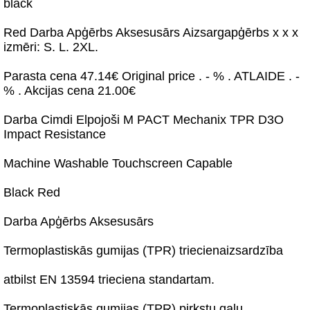
black
Red Darba Apģērbs Aksesusārs Aizsargapģērbs x x x
izmēri: S. L. 2XL.
Parasta cena 47.14€ Original price . - % . ATLAIDE . -
% . Akcijas cena 21.00€
Darba Cimdi Elpojoši M PACT Mechanix TPR D3O
Impact Resistance
Machine Washable Touchscreen Capable
Black Red
Darba Apģērbs Aksesusārs
Termoplastiskās gumijas (TPR) triecienaizsardzība
atbilst EN 13594 trieciena standartam.
Termoplastiskās gumijas (TPR) pirkstu galu