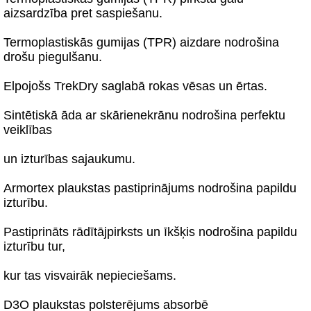
aizsardzība pret saspiešanu.
Termoplastiskās gumijas (TPR) aizdare nodrošina
drošu piegulšanu.
Elpojošs TrekDry saglabā rokas vēsas un ērtas.
Sintētiskā āda ar skārienekrānu nodrošina perfektu
veiklības
un izturības sajaukumu.
Armortex plaukstas pastiprinājums nodrošina papildu
izturību.
Pastiprināts rādītājpirksts un īkšķis nodrošina papildu
izturību tur,
kur tas visvairāk nepieciešams.
D3O plaukstas polsterējums absorbē