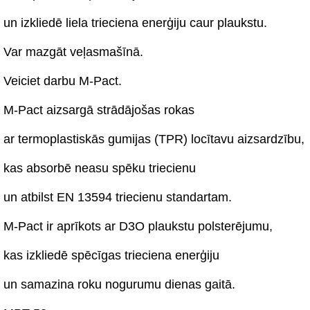
un izkliedē liela trieciena enerģiju caur plaukstu.
Var mazgāt veļasmašīnā.
Veiciet darbu M-Pact.
M-Pact aizsargā strādājošas rokas
ar termoplastiskās gumijas (TPR) locītavu aizsardzību,
kas absorbē neasu spēku triecienu
un atbilst EN 13594 triecienu standartam.
M-Pact ir aprīkots ar D3O plaukstu polsterējumu,
kas izkliedē spēcīgas trieciena enerģiju
un samazina roku nogurumu dienas gaitā.