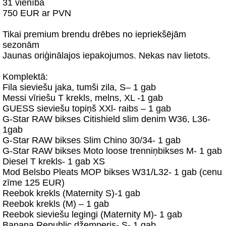
31 vienība
750 EUR ar PVN
Tikai premium brendu drēbes no iepriekšējām
sezonām
Jaunas oriģinālajos iepakojumos. Nekas nav lietots.
Komplektā:
Fila sieviešu jaka, tumši zila, S– 1 gab
Messi vīriešu T krekls, melns, XL -1 gab
GUESS sieviešu topiņš XXl- raibs – 1 gab
G-Star RAW bikses Citishield slim denim W36, L36-
1gab
G-Star RAW bikses Slim Chino 30/34- 1 gab
G-Star RAW bikses Moto loose trenniņbikses M- 1 gab
Diesel T krekls- 1 gab XS
Mod Belsbo Pleats MOP bikses W31/L32- 1 gab (cenu
zīme 125 EUR)
Reebok krekls (Maternity S)-1 gab
Reebok krekls (M) – 1 gab
Reebok sieviešu legingi (Maternity M)- 1 gab
Banana Republic džemperis- S- 1 gab