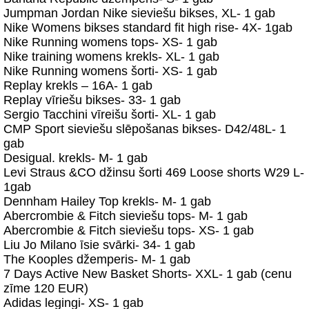
Jumpman Jordan Nike sieviešu bikses, XL- 1 gab
Nike Womens bikses standard fit high rise- 4X- 1gab
Nike Running womens tops- XS- 1 gab
Nike training womens krekls- XL- 1 gab
Nike Running womens šorti- XS- 1 gab
Replay krekls – 16A- 1 gab
Replay vīriešu bikses- 33- 1 gab
Sergio Tacchini vīreišu šorti- XL- 1 gab
CMP Sport sieviešu slēpošanas bikses- D42/48L- 1
gab
Desigual. krekls- M- 1 gab
Levi Straus &CO džinsu šorti 469 Loose shorts W29 L-
1gab
Dennham Hailey Top krekls- M- 1 gab
Abercrombie & Fitch sieviešu tops- M- 1 gab
Abercrombie & Fitch sieviešu tops- XS- 1 gab
Liu Jo Milano īsie svārki- 34- 1 gab
The Kooples džemperis- M- 1 gab
7 Days Active New Basket Shorts- XXL- 1 gab (cenu
zīme 120 EUR)
Adidas legingi- XS- 1 gab