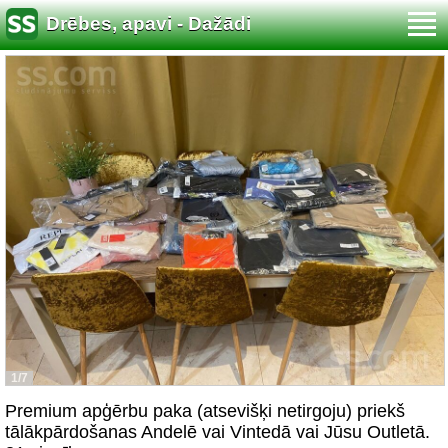
Drēbes, apavi - Dažādi
1/7
Premium apģērbu paka (atsevišķi netirgoju) priekš
tālākpārdošanas Andelē vai Vintedā vai Jūsu Outletā.