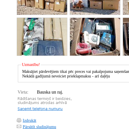
Uzmanību!
Maksājiet pārdevējiem tikai pēc preces vai pakalpojuma saņemšan
Nekādā gadījumā neveiciet priekšapmaksu - arī daļēju
Vieta:
Bauska un raj.
Izdrukāt
Pārsūtīt sludinājumu