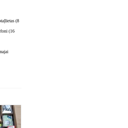
taļlietas (8
efoni (16
majai