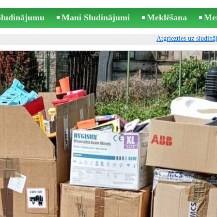
 Sludinājumu
Mani Sludinājumi
Meklēšana
Me
Atgriezties uz sludin