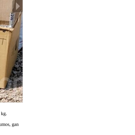
 kg.
ojumos, gan