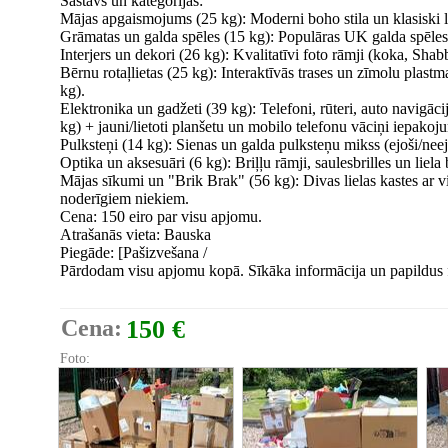
Sastāvs un kategorijas:
Mājas apgaismojums (25 kg): Moderni boho stila un klasiski 
Grāmatas un galda spēles (15 kg): Populāras UK galda spēles 
Interjers un dekori (26 kg): Kvalitatīvi foto rāmji (koka, Shab
Bērnu rotaļlietas (25 kg): Interaktīvās trases un zīmolu plastma
kg).
Elektronika un gadžeti (39 kg): Telefoni, rūteri, auto navigācij
kg) + jauni/lietoti planšetu un mobilo telefonu vāciņi iepakoj
Pulksteņi (14 kg): Sienas un galda pulksteņu mikss (ejoši/neej
Optika un aksesuāri (6 kg): Briļļu rāmji, saulesbrilles un liela 
Mājas sīkumi un "Brik Brak" (56 kg): Divas lielas kastes ar
noderīgiem niekiem.
Cena: 150 eiro par visu apjomu.
Atrašanās vieta: Bauska
Piegāde: [Pašizvešana /
Pārdodam visu apjomu kopā. Sīkāka informācija un papildus fot
Cena:
150 €
Foto: