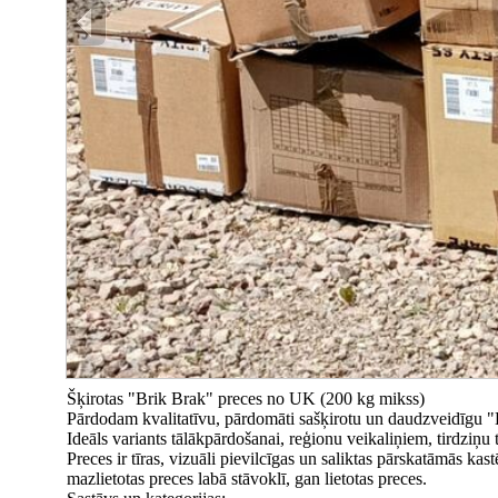
Šķirotas "Brik Brak" preces no UK (200 kg mikss)
Pārdodam kvalitatīvu, pārdomāti sašķirotu un daudzveidīgu "B
Ideāls variants tālākpārdošanai, reģionu veikaliņiem, tirdziņu 
Preces ir tīras, vizuāli pievilcīgas un saliktas pārskatāmās ka
mazlietotas preces labā stāvoklī, gan lietotas preces.