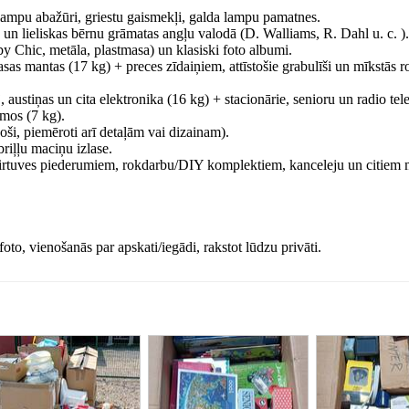
lampu abažūri, griestu gaismekļi, galda lampu pamatnes.
un lieliskas bērnu grāmatas angļu valodā (D. Walliams, R. Dahl u. c. ).
by Chic, metāla, plastmasa) un klasiski foto albumi.
sas mantas (17 kg) + preces zīdaiņiem, attīstošie grabulīši un mīkstās ro
, austiņas un cita elektronika (16 kg) + stacionārie, senioru un radio tel
umos (7 kg).
oši, piemēroti arī detaļām vai dizainam).
briļļu maciņu izlase.
 virtuves piederumiem, rokdarbu/DIY komplektiem, kanceleju un citiem 
o, vienošanās par apskati/iegādi, rakstot lūdzu privāti.