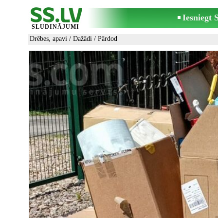
Iesniegt
SLUDINĀJUMI
Drēbes, apavi
/
Dažādi
/ Pārdod