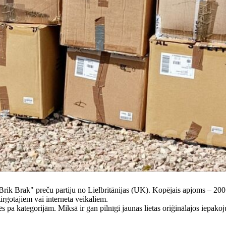
rik Brak" preču partiju no Lielbritānijas (UK). Kopējais apjoms – 200
tirgotājiem vai interneta veikaliem.
stēs pa kategorijām. Miksā ir gan pilnīgi jaunas lietas oriģinālajos iepak