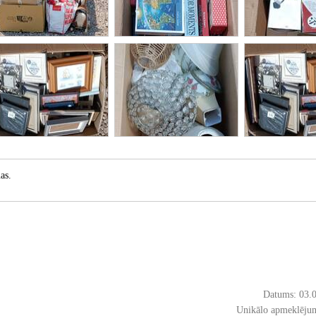
as.
Datums: 03.
Unikālo apmeklējum