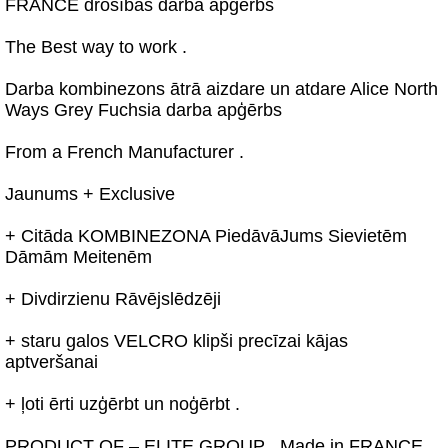
FRANCE drošības darba apģērbs
The Best way to work .
Darba kombinezons ātrā aizdare un atdare Alice North
Ways Grey Fuchsia darba apģērbs
From a French Manufacturer .
Jaunums + Exclusive
+ Citāda KOMBINEZONA PiedāvāJums Sievietēm
Dāmām Meitenēm
+ Divdirzienu Rāvējslēdzēji
+ staru galos VELCRO klipši precīzai kājas
aptveršanai
+ ļoti ērti uzģērbt un noģērbt .
PRODUCT OF – ELITE GROUP . Made in FRANCE .