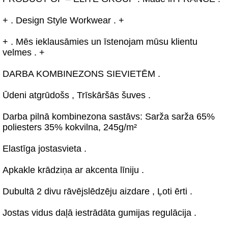
+ . Design Style Workwear . +
+ . Mēs ieklausāmies un īstenojam mūsu klientu
velmes . +
DARBA KOMBINEZONS SIEVIETĒM .
Ūdeni atgrūdošs , Trīskāršās šuves .
Darba pilnā kombinezona sastāvs: Sarža sarža 65%
poliesters 35% kokvilna, 245g/m²
Elastīga jostasvieta .
Apkakle krādziņa ar akcenta līniju .
Dubultā 2 divu rāvējslēdzēju aizdare , Ļoti ērti .
Jostas vidus daļā iestrādāta gumijas regulācija .