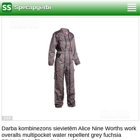
Specapģērbi
1/10
Darba kombinezons sievietēm Alice Nine Worths work
overalls multipocket water repellent grey fuchsia