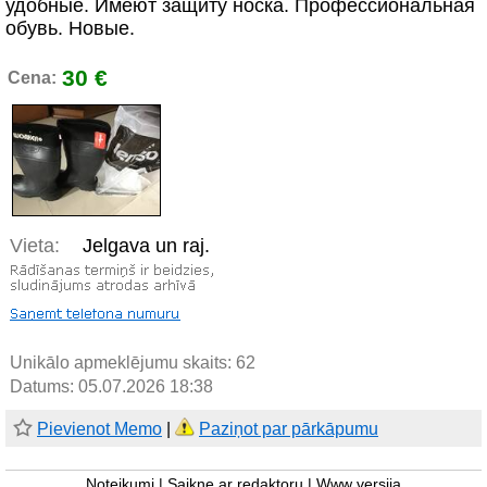
удобные. Имеют защиту носка. Профессиональная
обувь. Новые.
30 €
Cena:
Vieta:
Jelgava un raj.
Unikālo apmeklējumu skaits:
62
Datums: 05.07.2026 18:38
Pievienot Memo
|
Paziņot par pārkāpumu
Noteikumi
|
Saikne ar redaktoru
|
Www versija