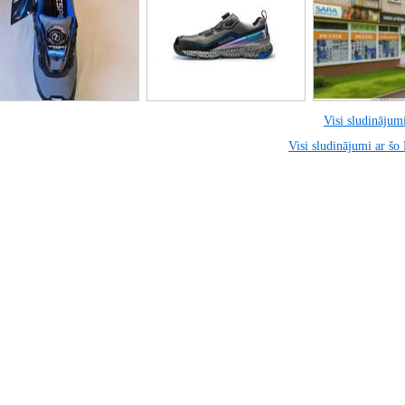
Visi sludinājumi
Visi sludinājumi ar šo