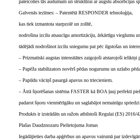
pateicoties tās audumam un struktūrai ar augstu absorbcijas sp
Galvenās iezīmes: – Patentētā RESPONDER tehnoloģija,
kas tiek izmantota starpzolē un zolītē,
nodrošina izcilu atsaucīgu amortizāciju, ārkārtīgu vieglumu un
tādējādi nodrošinot izcilu sniegumu pat pēc ilgstošas un intens
– Prizmatiski augstas intensitātes zaigojoši atstarojoši ielik
– Papēža stabilizators novērš pēdas nogurumu un uzlabo pēdas 
– Papildu vāciņš pasargā apavus no triecieniem.
– Ātrā šņorēšanas sistēma FASTER kā BOA ļauj perfekti piel
padarot šņoru vienmērīgāku un saglabājot nemainīgu spriedzi 
Produkts ir izstrādāts un ražots atbilstoši Regulai (ES) 2016
Plašas Daudznozaru Pielietojuma Jomas
Iegādājieties darba apģērbus un apavus vairumā par izdevīg