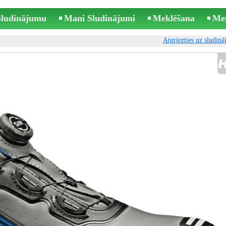
 Sludinājumu
Mani Sludinājumi
Meklēšana
Me
Atgriezties uz sludin