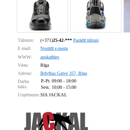
Tālrunis:
(+371)
25-42-***
Parādīt tālruni
E-mail:
Nosūtīt e-pastu
WWW:
apskatīties
Vieta:
Rīga
Adrese:
Brīvības Gatve 357, Rīga
P.-Pt.
09:00 - 18:00
Darba
laiks:
Sest.
10:00 - 15:00
Uzņēmums:
SIA JACKAL