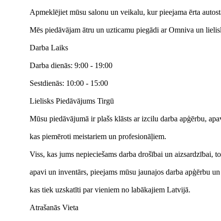
Apmeklējiet mūsu salonu un veikalu, kur pieejama ērta autost
Mēs piedāvājam ātru un uzticamu piegādi ar Omniva un lielisk
Darba Laiks
Darba dienās: 9:00 - 19:00
Sestdienās: 10:00 - 15:00
Lielisks Piedāvājums Tirgū
Mūsu piedāvājumā ir plašs klāsts ar izcilu darba apģērbu, ap
kas piemēroti meistariem un profesionāļiem.
Viss, kas jums nepieciešams darba drošībai un aizsardzībai, to
apavi un inventārs, pieejams mūsu jaunajos darba apģērbu un
kas tiek uzskatīti par vieniem no labākajiem Latvijā.
Atrašanās Vieta