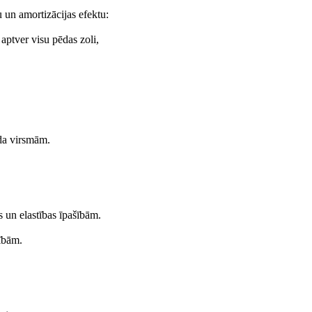
 un amortizācijas efektu:
 aptver visu pēdas zoli,
ida virsmām.
 un elastības īpašībām.
šībām.