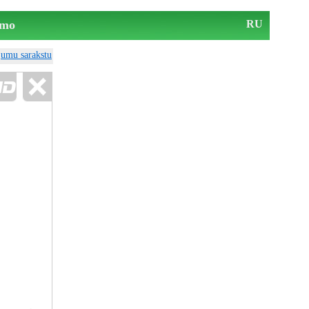
mo
RU
ājumu sarakstu