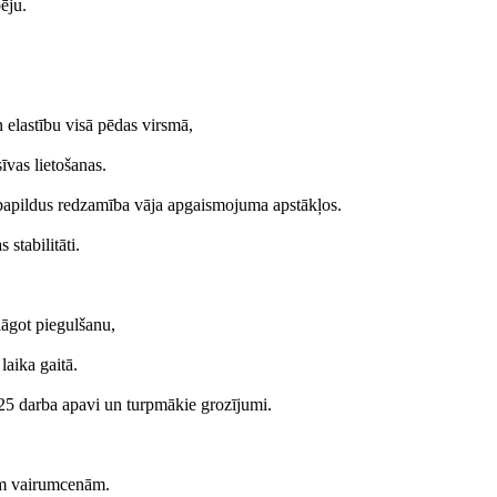
ēju.
 elastību visā pēdas virsmā,
īvas lietošanas.
tņi papildus redzamība vāja apgaismojuma apstākļos.
stabilitāti.
āgot piegulšanu,
laika gaitā.
/425 darba apavi un turpmākie grozījumi.
ām vairumcenām.