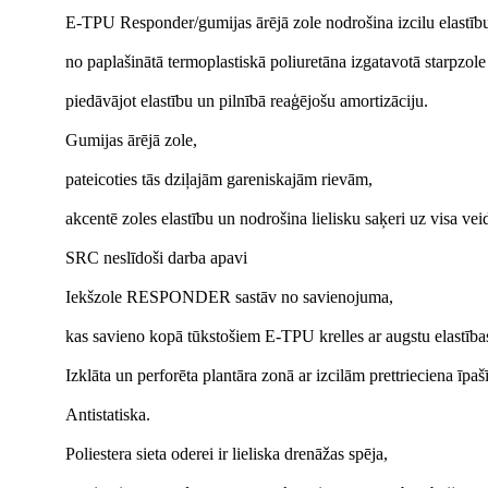
E-TPU Responder/gumijas ārējā zole nodrošina izcilu elastību
no paplašinātā termoplastiskā poliuretāna izgatavotā starpzole
piedāvājot elastību un pilnībā reaģējošu amortizāciju.
Gumijas ārējā zole,
pateicoties tās dziļajām gareniskajām rievām,
akcentē zoles elastību un nodrošina lielisku saķeri uz visa ve
SRC neslīdoši darba apavi
Iekšzole RESPONDER sastāv no savienojuma,
kas savieno kopā tūkstošiem E-TPU krelles ar augstu elastības
Izklāta un perforēta plantāra zonā ar izcilām prettrieciena īpa
Antistatiska.
Poliestera sieta oderei ir lieliska drenāžas spēja,