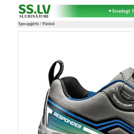
Iesniegt
SLUDINĀJUMI
Specapģērbi
/ Pārdod