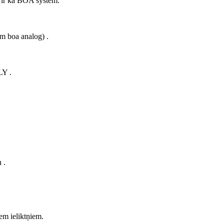
n ir kā BOA system.
em boa analog) .
Y .
 .
iem ieliktņiem.