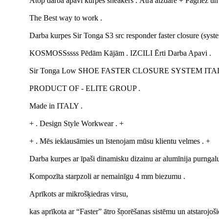
Atop darba apavi kurpes sneakers . Ātrā aizdare + Pagriez u
The Best way to work .
Darba kurpes Sir Tonga S3 src responder faster closure (syst
KOSMOSSssss Pēdām Kājām . IZCILI Ērti Darba Apavi .
Sir Tonga Low SHOE FASTER CLOSURE SYSTEM ITAL
PRODUCT OF - ELITE GROUP .
Made in ITALY .
+ . Design Style Workwear . +
+ . Mēs ieklausāmies un īstenojam mūsu klientu velmes . +
Darba kurpes ar īpaši dinamisku dizainu ar alumīnija purngalu
Kompozīta starpzoli ar nemainīgu 4 mm biezumu .
Aprīkots ar mikrošķiedras virsu,
kas aprīkota ar “Faster” ātro šņorēšanas sistēmu un atstarojoš