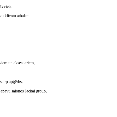
āvvieta.
u klientu atbalstu.
aviem un aksesuāriem,
starp apģērbs,
 apavu salonos Jackal group,