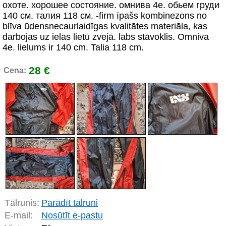
охоте. хорошее состояние. омнива 4е. обьем груди
140 см. талия 118 см. -firm īpašs kombinezons no
blīva ūdensnecaurlaidīgas kvalitātes materiāla, kas
darbojas uz ielas lietū zvejā. labs stāvoklis. Omniva
4e. lielums ir 140 cm. Talia 118 cm.
28 €
Cena:
Tālrunis:
Parādīt tālruni
E-mail:
Nosūtīt e-pastu