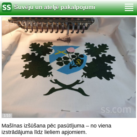
Šuvēju un ateljē pakalpojumi
1/10
Mašīnas izšūšana pēc pasūtījuma – no viena
izstrādājuma līdz lieliem apjomiem.