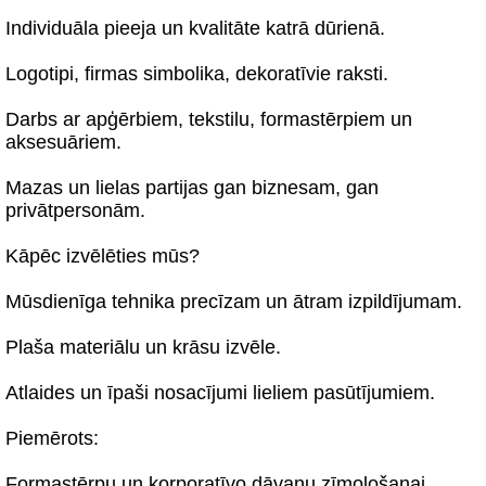
Individuāla pieeja un kvalitāte katrā dūrienā.
Logotipi, firmas simbolika, dekoratīvie raksti.
Darbs ar apģērbiem, tekstilu, formastērpiem un
aksesuāriem.
Mazas un lielas partijas gan biznesam, gan
privātpersonām.
Kāpēc izvēlēties mūs?
Mūsdienīga tehnika precīzam un ātram izpildījumam.
Plaša materiālu un krāsu izvēle.
Atlaides un īpaši nosacījumi lieliem pasūtījumiem.
Piemērots:
Formastērpu un korporatīvo dāvanu zīmološanai.