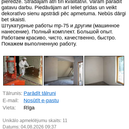
pieredze. Strādājam ātri tīri kvalitatīvi. Varam parādīt
gatavu darbu. Piedāvājam arī Ieliet grīdas un veikt
dekoratīvo sienu apstrādi pēc apmetuma. Nebūs dārgi
bet skaisti.
Штукатурные работы mp-75 и другим (машинное
нанесение). Полный комплект. Большой опыт.
Работаем красиво, чисто, качественно, быстро.
Покажем выполненную работу.
Tālrunis:
Parādīt tālruni
E-mail:
Nosūtīt e-pastu
Vieta:
Rīga
Unikālo apmeklējumu skaits:
11
Datums: 04.08.2026 09:37