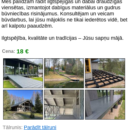
Mēs palīdzam radīt ilgtspējīgas un dabai draudzīgas
viensētas, izmantojot dabīgus materiālus un gudrus
būvniecības risinājumus. Konsultējam un veicam
būvdarbus, lai jūsu mājoklis ne tikai iederētos vidē, bet
arī kalpotu paaudzēm.
Ilgtspējība, kvalitāte un tradīcijas – Jūsu sapņu mājā.
18 €
Cena:
Tālrunis:
Parādīt tālruni