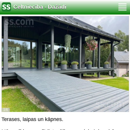
Celtniecība - Dažādi
1/6
Terases, laipas un kāpnes.