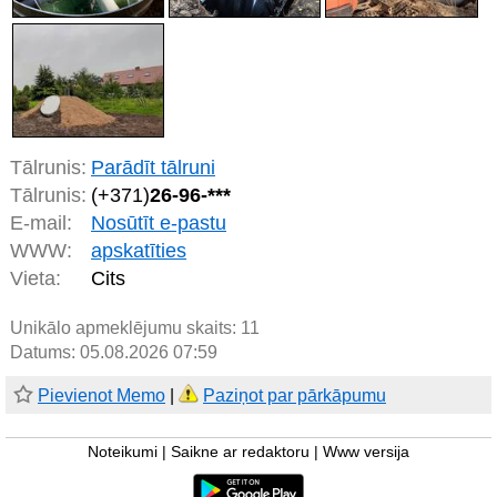
Tālrunis:
Parādīt tālruni
Tālrunis:
(+371)
26-96-***
E-mail:
Nosūtīt e-pastu
WWW:
apskatīties
Vieta:
Cits
Unikālo apmeklējumu skaits:
11
Datums: 05.08.2026 07:59
Pievienot Memo
|
Paziņot par pārkāpumu
Noteikumi
|
Saikne ar redaktoru
|
Www versija