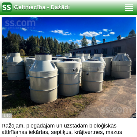
Celtniecība - Dažādi
1/10
Ražojam, piegādājam un uzstādam bioloģiskās
attīrīšanas iekārtas, septiķus, krājtvertnes, mazus