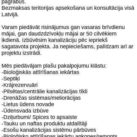
pagrabus.
Bezmaksas teritorijas apsekošana un konsultācija visā
Latvijā.
Varam piedāvāt risinājumus gan vasaras brīvdienu
mājai, gan daudzdzīvokļu mājai ar 50 cilvēkiem
ikdienā. Izbūvēsim kanalizāciju pēc iepriekš
sagatavota projekta. Ja nepieciešams, palīdzam arī ar
projektu izstrādi.
Mēs piedāvājam plašu pakalpojumu klāstu:
-Bioloģiskās attīrīšanas iekārtas
-Septiķi
-Krājrezervuāri
-Pilsētas/centrālie kanalizācijas tīkli
-Drenāžas sistēmas/meliorācijas
-Lietus ūdens novade
-Ūdensvada izbūve
-Dziļurbumi/ Spices to apsaiste
-Tauku un naftas produktu atdalītāji
-Esošu kanalizācijas sistēmu pārbūves
-Bioloģisko attīrīšanas iekārtu apkopes/remonts