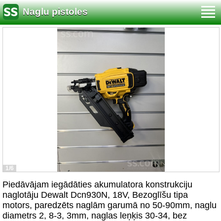
Naglu pistoles
1/6
Piedāvājam iegādāties akumulatora konstrukciju
naglotāju Dewalt Dcn930N, 18V, Bezoglīšu tipa
motors, paredzēts naglām garumā no 50-90mm, naglu
diametrs 2, 8-3, 3mm, naglas leņķis 30-34, bez