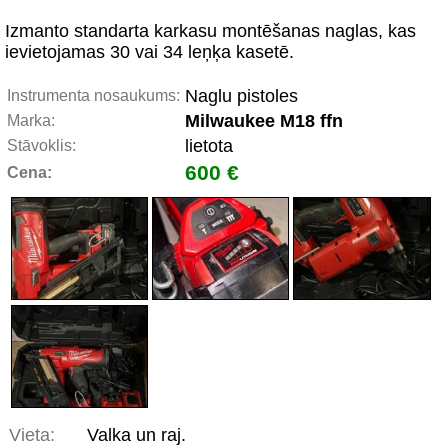
Izmanto standarta karkasu montēšanas naglas, kas
ievietojamas 30 vai 34 leņķa kasetē.
Naglu pistoles
Instrumenta nosaukums:
Milwaukee M18 ffn
Marka:
lietota
Stāvoklis:
600 €
Cena:
Vieta:
Valka un raj.