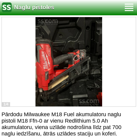
Naglu pistoles
1/4
Pārdodu Milwaukee M18 Fuel akumulatoru naglu
pistoli M18 Ffn-0 ar vienu Redlithium 5.0 Ah
akumulatoru, viena uzlāde nodrošina līdz pat 700
naglu iedzīšanu, ātrās uzlādes staciju un koferi.