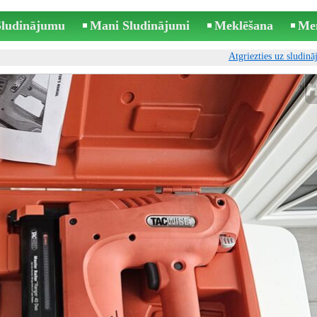
 Sludinājumu
Mani Sludinājumi
Meklēšana
Me
Atgriezties uz sludin