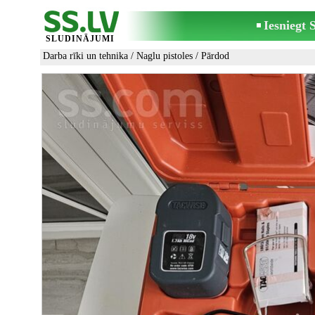
Iesniegt
SLUDINĀJUMI
Darba rīki un tehnika
/
Naglu pistoles
/ Pārdod