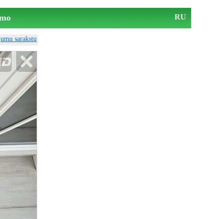
mo
RU
ājumu sarakstu