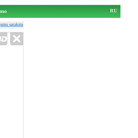
mo
RU
ājumu sarakstu