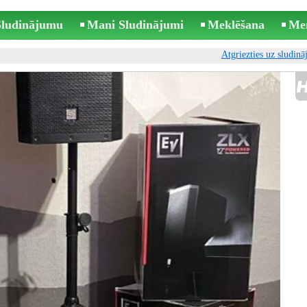
 Sludinājumu
Mani Sludinājumi
Meklēšana
Me
Atgriezties uz sludin