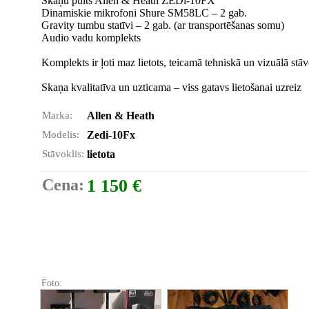
Skaņu pults Allen & Heath ZEDi-10FX
Dinamiskie mikrofoni Shure SM58LC – 2 gab.
Gravity tumbu statīvi – 2 gab. (ar transportēšanas somu)
Audio vadu komplekts
Komplekts ir ļoti maz lietots, teicamā tehniskā un vizuālā stāv
Skaņa kvalitatīva un uzticama – viss gatavs lietošanai uzreiz
Marka:
Allen & Heath
Modelis:
Zedi-10Fx
Stāvoklis:
lietota
Cena:
1 150 €
Foto: