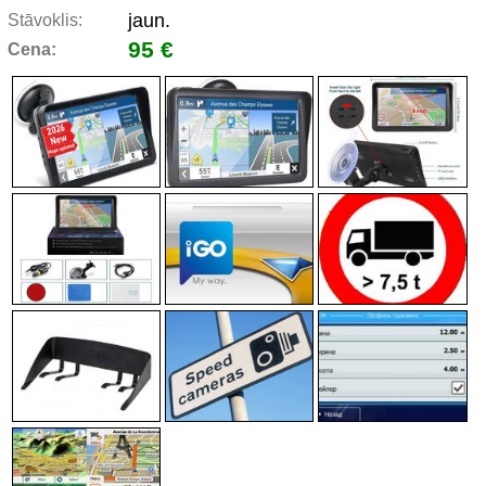
jaun.
Stāvoklis:
95 €
Cena: