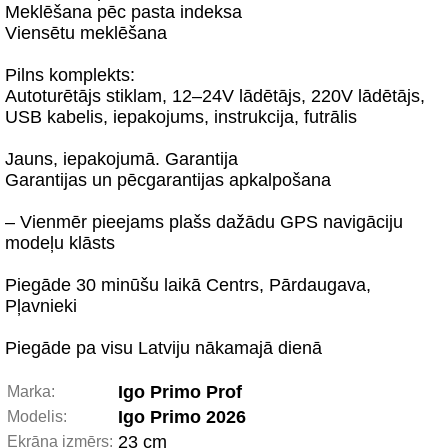
Meklēšana pēc pasta indeksa
Viensētu meklēšana
Pilns komplekts:
Autoturētājs stiklam, 12–24V lādētājs, 220V lādētājs,
USB kabelis, iepakojums, instrukcija, futrālis
Jauns, iepakojumā. Garantija
Garantijas un pēcgarantijas apkalpošana
– Vienmēr pieejams plašs dažādu GPS navigāciju
modeļu klāsts
Piegāde 30 minūšu laikā Centrs, Pārdaugava,
Pļavnieki
Piegāde pa visu Latviju nākamajā dienā
Igo Primo Prof
Marka:
Igo Primo 2026
Modelis:
23 сm
Ekrāna izmērs: