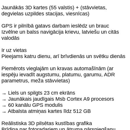
Jaunākās 3D kartes (55 valstis) + (stāvvietas,
degvielas uzpildes stacijas, viesnīcas)
GPS ir pilnībā gatavs darbam ieslēdz un brauc
Izvēlne un balss navigācija krievu, latviešu un citās
valodās
Ir uz vietas
Pieejams katru dienu, arī brīvdienās un svētku dienās
Piemērots vieglajām un kravas automašīnām (ar
iespēju ievadīt augstumu, platumu, garumu, ADR
parametrus, meža stāvvietas)
→ Liels un spilgts 23 cm ekrāns
→ Jaunākais jaudīgais Msb Cortex A9 procesors
→ 60 kanālu GPS modulis
→ Atbalsta atmiņas kartes līdz 512 GB
Reālistiska 3D pilsētas kustības grafika
Brīdina par fotoradariem un ātruma pārsniegšanu