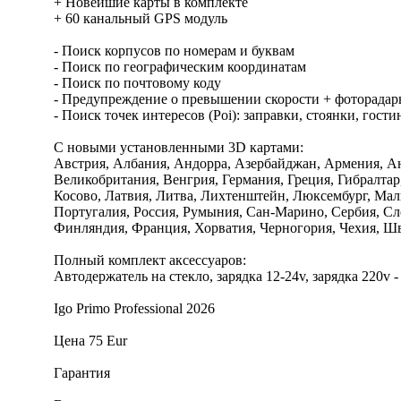
+ Новейшие карты в комплекте
+ 60 канальный GPS модуль
- Поиск корпусов по номерам и буквам
- Поиск по географическим координатам
- Поиск по почтовому коду
- Предупреждение о превышении скорости + фоторада
- Поиск точек интересов (Poi): заправки, стоянки, гост
С новыми установленными 3D картами:
Австрия, Албания, Андорра, Азербайджан, Армения, Анг
Великобритания, Венгрия, Германия, Греция, Гибралтар
Косово, Латвия, Литва, Лихтенштейн, Люксембург, Мал
Португалия, Россия, Румыния, Сан-Марино, Сербия, Сл
Финляндия, Франция, Хорватия, Черногория, Чехия, Ш
Полный комплект аксессуаров:
Автодержатель на стекло, зарядка 12-24v, зарядка 220v 
Igo Primo Professional 2026
Цена 75 Eur
Гарантия