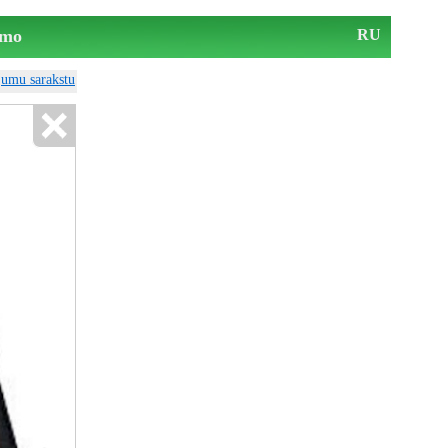
mo
RU
ājumu sarakstu