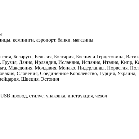
ры
иницы, кемпинги, аэропорт, банки, магазины
лия, Беларусь, Бельгия, Болгария, Босния и Герцеговина, Ватик
, Грузия, Дания, Ирландия, Исландия, Испания, Италия, Кипр, К
ьта, Македония, Молдавия, Монако, Нидерланды, Норвегия, Пол
овакия, Словения, Соединенное Королевство, Турция, Украина,
вейцария, Швеция, Эстония
- USB провод, стилус, упаковка, инструкция, чехол