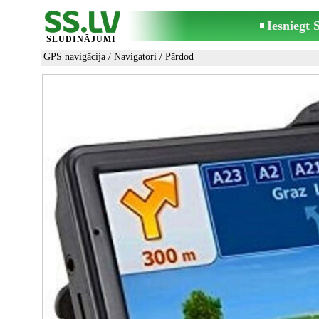
Iesniegt
SLUDINĀJUMI
GPS navigācija
/
Navigatori
/ Pārdod