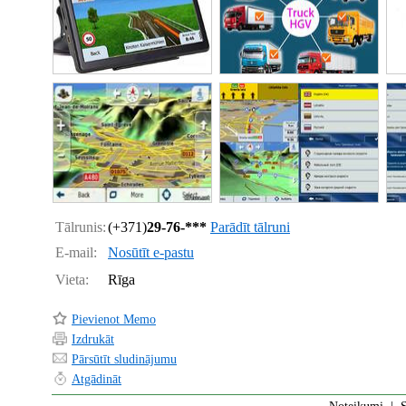
Tālrunis:
(+371)
29-76-***
Parādīt tālruni
E-mail:
Nosūtīt e-pastu
Vieta:
Rīga
Pievienot Memo
Izdrukāt
Pārsūtīt sludinājumu
Atgādināt