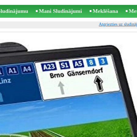
 Sludinājumu
Mani Sludinājumi
Meklēšana
Me
Atgriezties uz sludin