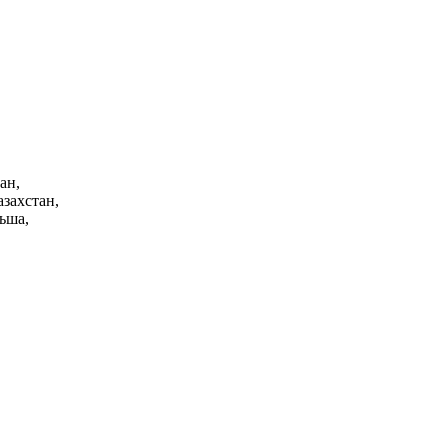
ан,
азахстан,
ьша,