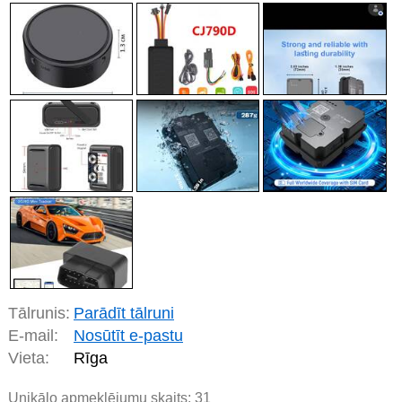
Tālrunis:
Parādīt tālruni
E-mail:
Nosūtīt e-pastu
Vieta:
Rīga
Unikālo apmeklējumu skaits:
31