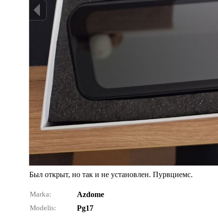
Был открыт, но так и не установлен. Пурвциемс.
Marka:
Azdome
Modelis:
Pg17