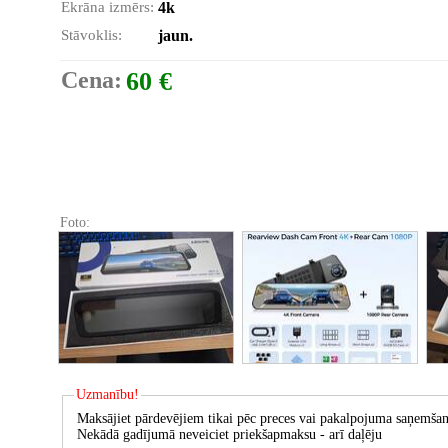
Ekrāna izmērs:
4k
Stāvoklis:
jaun.
Cena:
60 €
Foto:
Uzmanību!
Maksājiet pārdevējiem tikai pēc preces vai pakalpojuma saņemšan
Nekādā gadījumā neveiciet priekšapmaksu - arī daļēju