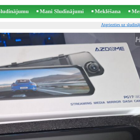
 Sludinājumu
Mani Sludinājumi
Meklēšana
Me
Atgriezties uz sludin