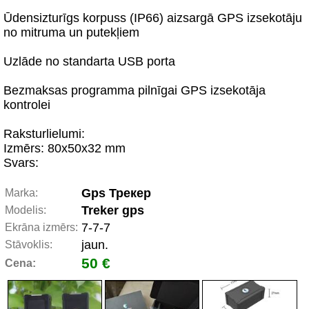
Ūdensizturīgs korpuss (IP66) aizsargā GPS izsekotāju
no mitruma un putekļiem
Uzlāde no standarta USB porta
Bezmaksas programma pilnīgai GPS izsekotāja
kontrolei
Raksturlielumi:
Izmērs: 80x50x32 mm
Svars:
Gps Трекер
Marka:
Treker gps
Modelis:
7-7-7
Ekrāna izmērs:
jaun.
Stāvoklis:
50 €
Cena: