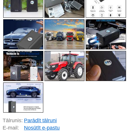
Tālrunis:
Parādīt tālruni
E-mail:
Nosūtīt e-pastu