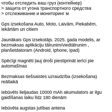
чтобы отследить ваш груз (контейнер)
> защита от угона транспортного средства
> отслеживание и мониторинг м
Gps izsekošana Auto, Moto, Laivām, Piekabēm,
Iekārtām un citiem
Jaunākais Gps izsekotājs. 2025. gada modelis, ar
bezmaksas aplikāciju tālrunim/viedtālrunim ,
planšetdatoram (Android, Iphone, Ipad)
Spēcīgi magnēti ļauj droši piestiprināt ierīci pie
automašīnas
Bezmaksas tiešsaistes uzraudzība (izsekošana)
reāllaikā
Iebūvēts lieljaudas 10000 mAh akumulators ar ilgu
gaidīšanas laiku līdz 180 dienām
Iebūvēta augstas jutības antena