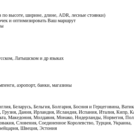
в по высоте, ширине, длине, ADR, лесные стоянки)
точек и оптимизировать Ваш маршрут
ры
усском, Латышском и др языках
емпенги, аэропорт, банки, магазины
лия, Беларусь, Бельгия, Болгария, Босния и Герцеговина, Ватик
, Грузия, Дания, Ирландия, Исландия, Испания, Италия, Кипр, К
ьта, Македония, Молдавия, Монако, Нидерланды, Норвегия, Пол
овакия, Словения, Соединенное Королевство, Турция, Украина,
вейцария, Швеция, Эстония