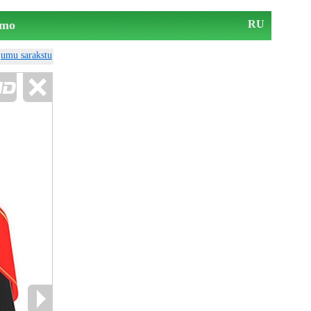
mo
RU
ājumu sarakstu