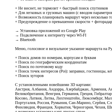
+ Не виснет, не тормозит + быстрый поиск спутников
+ Для легковых и грузовых машин (с вводом параметро
+ Возможность планировать маршрут через несколько 
+ Предупреждение о превышении скорости + фоторада
→ Установка приложений из Google Play
→ Подключение к интернету через WI-FI
→ Bluetooth
Меню, голосовое и визуальное указание маршрута на Р
+ Поиск домов по номерам, корпусам и буквам
+ Поиск по географическим координатам
+ Поиск по почтовому коду
+ Поиск точек интересов (Poi): заправки, гостиницы, к
+ Поиск хуторов
С установленными новейшими 3D картами:
Австрия, Албания, Андорра, Азербайджан, Армения, Анг
Великобритания, Венгрия, Германия, Греция, Гибралтар
Косово, Латвия, Литва, Лихтенштейн, Люксембург, Мал
Португалия, Россия, Румыния, Сан-Марино, Сербия, Сл
Финляндия, Франция, Хорватия, Черногория, Чехия, Ш
+ возможна установка карт других стран