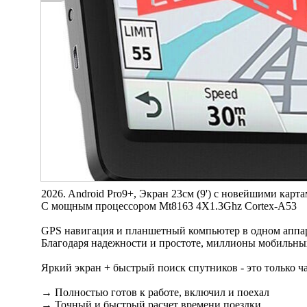
2026. Android Pro9+, Экран 23см (9') с новейшими карт
С мощным процессором Mt8163 4X1.3Ghz Cortex-A53
GPS навигация и планшетный компьютер в одном аппа
Благодаря надежности и простоте, миллионы мобильны
Яркий экран + быстрый поиск спутников - это только ча
→ Полностью готов к работе, включил и поехал
→ Точный и быстрый расчет времени поездки