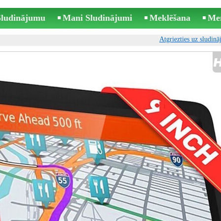
 Sludinājumu
Mani Sludinājumi
Meklēšana
Me
Atgriezties uz sludin