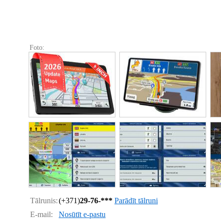
Foto:
Tālrunis:
(+371)
29-76-***
Parādīt tālruni
E-mail:
Nosūtīt e-pastu