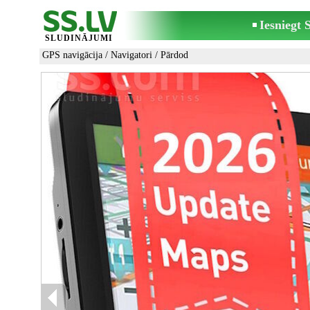
Iesniegt
SLUDINĀJUMI
GPS navigācija
/
Navigatori
/ Pārdod