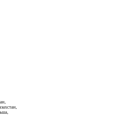
ан,
азахстан,
ьша,