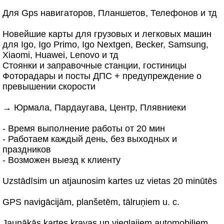
Для Gps навигаторов, Планшетов, Телефонов и тд
Новейшие карты для грузовых и легковых машин
для Igo, Igo Primo, Igo Nextgen, Becker, Samsung,
Xiaomi, Huawei, Lenovo и тд
Стоянки и заправочные станции, гостиницы
Фоторадары и посты ДПС + предупреждение о
превышении скорости
→ Юрмала, Пардаугава, Центр, Плявниеки
- Время выполнение работы от 20 мин
- Работаем каждый день, без выходных и
праздников
- Возможен выезд к клиенту
Uzstādīsim un atjaunosim kartes uz vietas 20 minūtēs
GPS navigācijām, planšetēm, tālruņiem u. c.
Jaunākās kartes kravas un vieglajiem automobiļiem