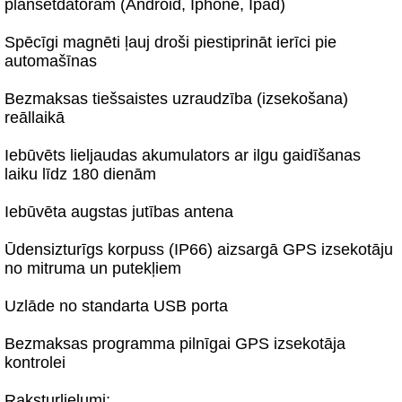
planšetdatoram (Android, Iphone, Ipad)
Spēcīgi magnēti ļauj droši piestiprināt ierīci pie
automašīnas
Bezmaksas tiešsaistes uzraudzība (izsekošana)
reāllaikā
Iebūvēts lieljaudas akumulators ar ilgu gaidīšanas
laiku līdz 180 dienām
Iebūvēta augstas jutības antena
Ūdensizturīgs korpuss (IP66) aizsargā GPS izsekotāju
no mitruma un putekļiem
Uzlāde no standarta USB porta
Bezmaksas programma pilnīgai GPS izsekotāja
kontrolei
Raksturlielumi: