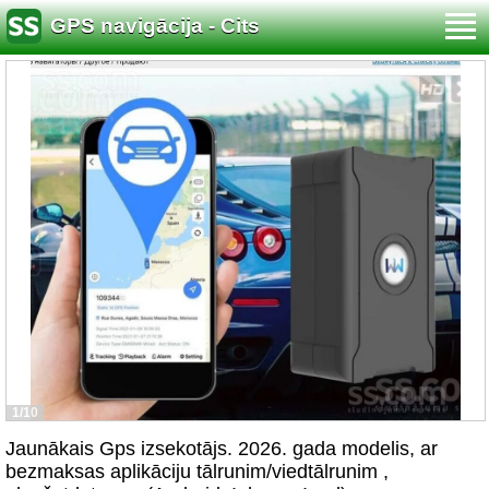
GPS navigācija - Cits
1/10
Jaunākais Gps izsekotājs. 2026. gada modelis, ar
bezmaksas aplikāciju tālrunim/viedtālrunim ,