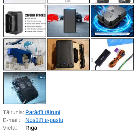
Tālrunis:
Parādīt tālruni
E-mail:
Nosūtīt e-pastu
Vieta:
Rīga