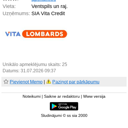
Vieta:
Ventspils un raj.
Uzņēmums:
SIA Vita Credit
Unikālo apmeklējumu skaits:
25
Datums: 31.07.2026 09:37
Pievienot Memo
|
Paziņot par pārkāpumu
Noteikumi
|
Saikne ar redaktoru
|
Www versija
Sludinājumi © ss sia 2000