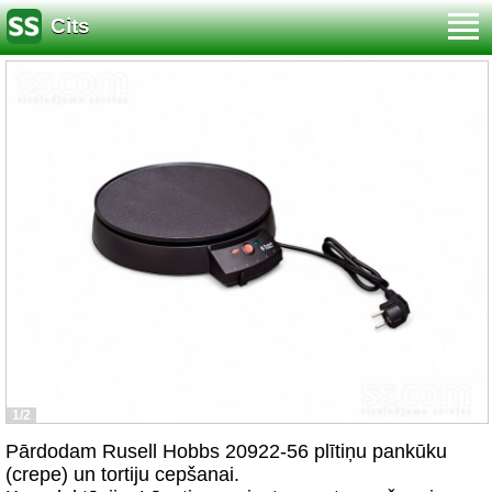
Cits
1/2
Pārdodam Rusell Hobbs 20922-56 plītiņu pankūku
(crepe) un tortiju cepšanai.