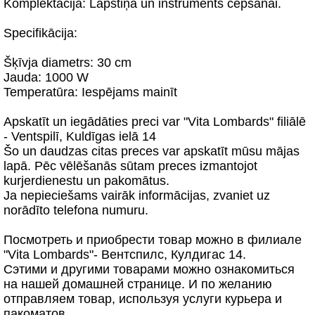
Komplektācija: Lāpstiņa un instruments cepšanai.
Specifikācija:
Šķīvja diametrs: 30 cm
Jauda: 1000 W
Temperatūra: Iespējams mainīt
Apskatīt un iegādāties preci var "Vita Lombards" filiālē
- Ventspilī, Kuldīgas ielā 14
Šo un daudzas citas preces var apskatīt mūsu mājas
lapā. Pēc vēlēšanās sūtam preces izmantojot
kurjerdienestu un pakomātus.
Ja nepieciešams vairāk informācijas, zvaniet uz
norādīto telefona numuru.
Посмотреть и приобрести товар можно в филиале
"Vita Lombards"- Вентспилс, Кулдигас 14.
Сэтими и другими товарами можно ознакомиться
на нашей домашней странице. И по желанию
отправляем товар, используя услуги курьера и
пакоматов.