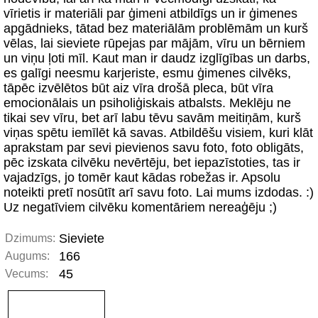
vīrietis ir materiāli par ģimeni atbildīgs un ir ģimenes
apgādnieks, tātad bez materiālām problēmām un kurš
vēlas, lai sieviete rūpejas par mājām, vīru un bērniem
un viņu ļoti mīl. Kaut man ir daudz izglīgības un darbs,
es galīgi neesmu karjeriste, esmu ģimenes cilvēks,
tāpēc izvēlētos būt aiz vīra drošā pleca, būt vīra
emocionālais un psiholiģiskais atbalsts. Meklēju ne
tikai sev vīru, bet arī labu tēvu savām meitiņām, kurš
viņas spētu iemīlēt kā savas. Atbildēšu visiem, kuri klāt
aprakstam par sevi pievienos savu foto, foto obligāts,
pēc izskata cilvēku nevērtēju, bet iepazīstoties, tas ir
vajadzīgs, jo tomēr kaut kādas robežas ir. Apsolu
noteikti pretī nosūtīt arī savu foto. Lai mums izdodas. :)
Uz negatīviem cilvēku komentāriem nereaģēju ;)
Sieviete
Dzimums:
166
Augums:
45
Vecums: