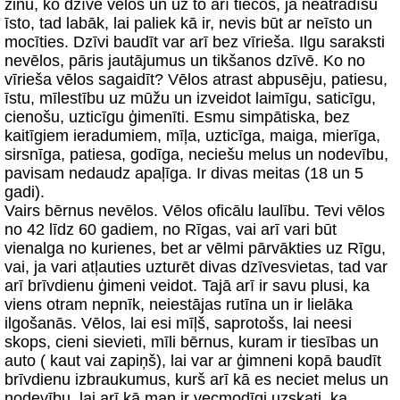
zinu, ko dzīvē vēlos un uz to arī tiecos, ja neatradīšu
īsto, tad labāk, lai paliek kā ir, nevis būt ar neīsto un
mocīties. Dzīvi baudīt var arī bez vīrieša. Ilgu saraksti
nevēlos, pāris jautājumus un tikšanos dzīvē. Ko no
vīrieša vēlos sagaidīt? Vēlos atrast abpusēju, patiesu,
īstu, mīlestību uz mūžu un izveidot laimīgu, saticīgu,
cienošu, uzticīgu ģimenīti. Esmu simpātiska, bez
kaitīgiem ieradumiem, mīļa, uzticīga, maiga, mierīga,
sirsnīga, patiesa, godīga, neciešu melus un nodevību,
pavisam nedaudz apaļīga. Ir divas meitas (18 un 5
gadi).
Vairs bērnus nevēlos. Vēlos oficālu laulību. Tevi vēlos
no 42 līdz 60 gadiem, no Rīgas, vai arī vari būt
vienalga no kurienes, bet ar vēlmi pārvākties uz Rīgu,
vai, ja vari atļauties uzturēt divas dzīvesvietas, tad var
arī brīvdienu ģimeni veidot. Tajā arī ir savu plusi, ka
viens otram nepnīk, neiestājas rutīna un ir lielāka
ilgošanās. Vēlos, lai esi mīļš, saprotošs, lai neesi
skops, cieni sievieti, mīli bērnus, kuram ir tiesības un
auto ( kaut vai zapiņš), lai var ar ģimneni kopā baudīt
brīvdienu izbraukumus, kurš arī kā es neciet melus un
nodevību, lai arī kā man ir vecmodīgi uzskati, ka