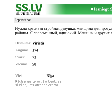
Iesniegt
SLUDINĀJUMI
Iepazīšanās
Нужна красивая стройная девушка, женщина для прогуло
районы. Я современный, одинокий. Машины и других 
Dzimums:
Virietis
Augums:
174
Svars:
73
Vecums:
58
Vieta:
Rīga