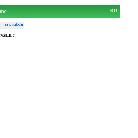
mo
RU
ājumu sarakstu
лежащие