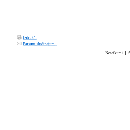
Izdrukāt
Pārsūtīt sludinājumu
Noteikumi
|
S