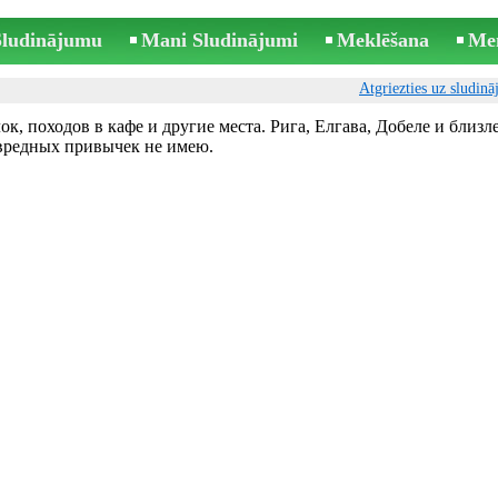
 Sludinājumu
Mani Sludinājumi
Meklēšana
Me
Atgriezties uz sludin
к, походов в кафе и другие места. Рига, Елгава, Добеле и близ
вредных привычек не имею.