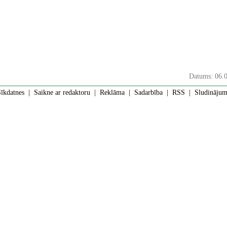
Datums: 06.
īkdatnes
|
Saikne ar redaktoru
|
Reklāma
|
Sadarbība
|
RSS
| Sludinājumi