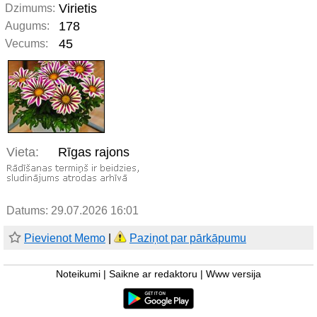
Virietis
Dzimums:
178
Augums:
45
Vecums:
Vieta:
Rīgas rajons
Datums: 29.07.2026 16:01
Pievienot Memo
|
Paziņot par pārkāpumu
Noteikumi
|
Saikne ar redaktoru
|
Www versija