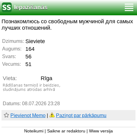
Iepazīšanās
Познакомлюсь со свободным мужчиной для самых
лучших отношений.
Sieviete
Dzimums:
164
Augums:
56
Svars:
51
Vecums:
Vieta:
Rīga
Datums: 08.07.2026 23:28
Pievienot Memo
|
Paziņot par pārkāpumu
Noteikumi
|
Saikne ar redaktoru
|
Www versija