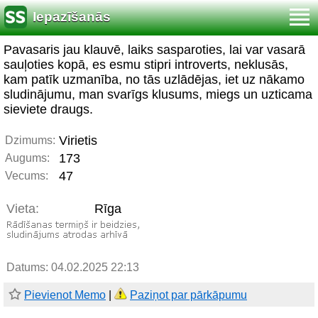
Iepazīšanās
Pavasaris jau klauvē, laiks sasparoties, lai var vasarā
sauļoties kopā, es esmu stipri introverts, neklusās,
kam patīk uzmanība, no tās uzlādējas, iet uz nākamo
sludinājumu, man svarīgs klusums, miegs un uzticama
sieviete draugs.
Virietis
Dzimums:
173
Augums:
47
Vecums:
Vieta:
Rīga
Datums: 04.02.2025 22:13
Pievienot Memo
|
Paziņot par pārkāpumu