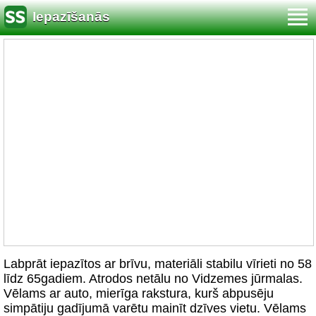
Iepazīšanās
Labprāt iepazītos ar brīvu, materiāli stabilu vīrieti no 58
līdz 65gadiem. Atrodos netālu no Vidzemes jūrmalas.
Vēlams ar auto, mierīga rakstura, kurš abpusēju
simpātiju gadījumā varētu mainīt dzīves vietu. Vēlams