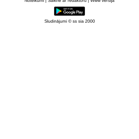
Noteikumi
|
Saikne ar redaktoru
|
Www versija
Sludinājumi © ss sia 2000