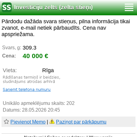
Investīciju zelts (zelta stieņi)
Pārdodu dažāda svara stieņus, pilna informācija tikai
zvanot, e-mail netiek pārbaudīts. Cena nav
apspriežama.
309.3
Svars, g:
40 000 €
Cena:
Vieta:
Rīga
Unikālo apmeklējumu skaits:
202
Datums: 28.05.2026 20:45
Pievienot Memo
|
Paziņot par pārkāpumu