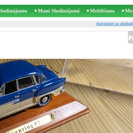
 Sludinājumu
Mani Sludinājumi
Meklēšana
Me
Atgriezties uz sludin