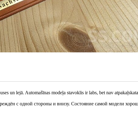
puses un lejā. Automašīnas modeļa stavoklis ir labs, bet nav atpakaļskata
реждён с одной стороны и внизу. Состояние самой модели хорош