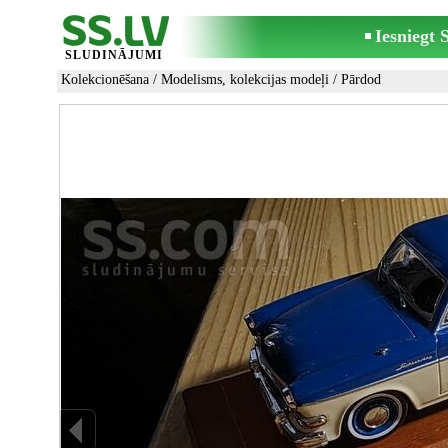
Iesniegt
SLUDINĀJUMI
Kolekcionēšana
/
Modelisms, kolekcijas modeļi
/ Pārdod