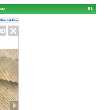
mo
RU
ājumu sarakstu