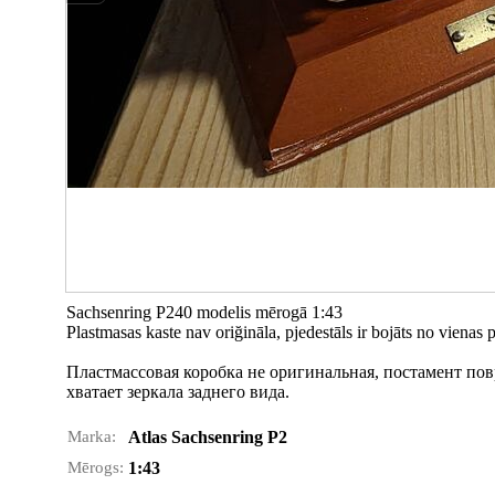
Sachsenring P240 modelis mērogā 1:43
Plastmasas kaste nav oriğināla, pjedestāls ir bojāts no vienas 
Пластмассовая коробка не оригинальная, постамент пов
хватает зеркала заднего вида.
Marka:
Atlas Sachsenring P2
Mērogs:
1:43