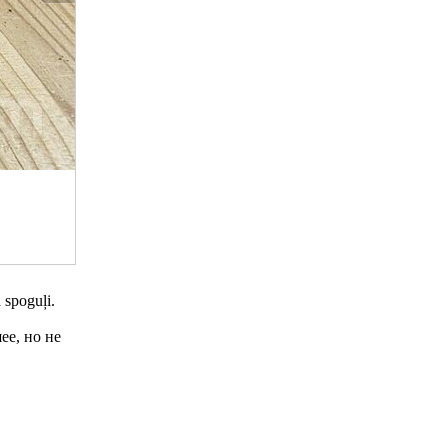
 spoguļi.
ее, но не