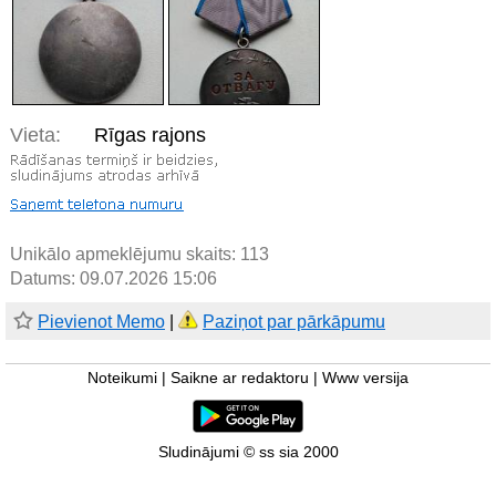
Vieta:
Rīgas rajons
Unikālo apmeklējumu skaits:
113
Datums: 09.07.2026 15:06
Pievienot Memo
|
Paziņot par pārkāpumu
Noteikumi
|
Saikne ar redaktoru
|
Www versija
Sludinājumi © ss sia 2000