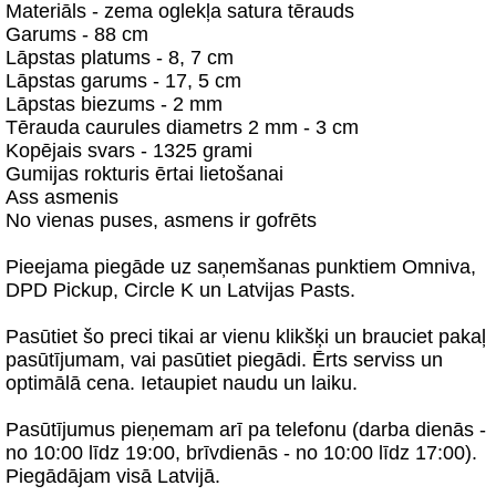
Materiāls - zema oglekļa satura tērauds
Garums - 88 cm
Lāpstas platums - 8, 7 cm
Lāpstas garums - 17, 5 cm
Lāpstas biezums - 2 mm
Tērauda caurules diametrs 2 mm - 3 cm
Kopējais svars - 1325 grami
Gumijas rokturis ērtai lietošanai
Ass asmenis
No vienas puses, asmens ir gofrēts
Pieejama piegāde uz saņemšanas punktiem Omniva,
DPD Pickup, Circle K un Latvijas Pasts.
Pasūtiet šo preci tikai ar vienu klikšķi un brauciet pakaļ
pasūtījumam, vai pasūtiet piegādi. Ērts serviss un
optimālā cena. Ietaupiet naudu un laiku.
Pasūtījumus pieņemam arī pa telefonu (darba dienās -
no 10:00 līdz 19:00, brīvdienās - no 10:00 līdz 17:00).
Piegādājam visā Latvijā.