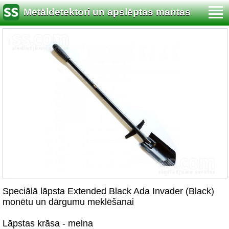
Metāldetektori un apslēptas mantas
meklēšana
Speciālā lāpsta Extended Black Ada Invader (Black)
monētu un dārgumu meklēšanai
Lāpstas krāsa - melna