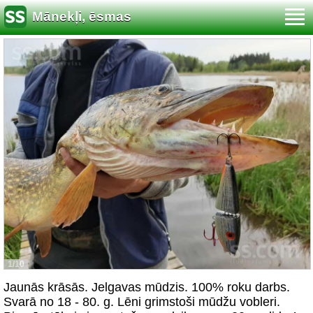
Mānekļi, ēsmas
1/10
Jaunās krāsās. Jelgavas mūdzis. 100% roku darbs.
Svarā no 18 - 80. g. Lēni grimstoši mūdžu vobleri.