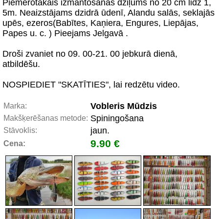
Piemērotākais izmantošanas dziļums no 20 cm lidz 1,
5m. Neaizstājams dzidrā ūdenī, Alandu salās, seklajās
upēs, ezeros(Babītes, Kaņiera, Engures, Liepājas,
Papes u. c. ) Pieejams Jelgavā .
Droši zvaniet no 09. 00-21. 00 jebkurā dienā,
atbildēšu.
NOSPIEDIET "SKATĪTIES", lai redzētu video.
Vobleris Mūdzis
Marka:
Spiningošana
Makšķerēšanas metode:
jaun.
Stāvoklis:
9.90 €
Cena: