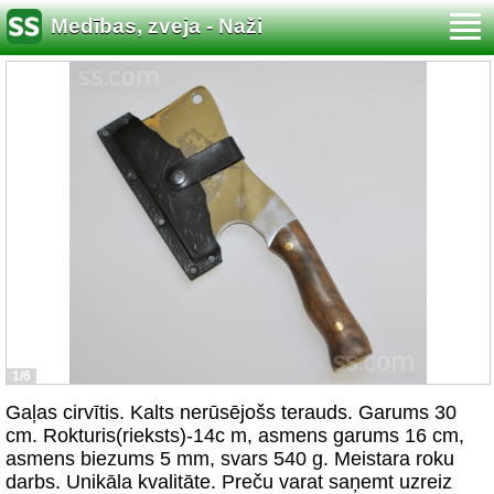
Medības, zveja - Naži
1/6
Gaļas cirvītis. Kalts nerūsējošs terauds. Garums 30
cm. Rokturis(rieksts)-14c m, asmens garums 16 cm,
asmens biezums 5 mm, svars 540 g. Meistara roku
darbs. Unikāla kvalitāte. Preču varat saņemt uzreiz