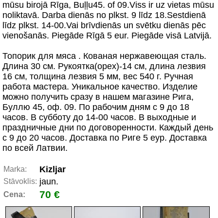
mūsu birojā Rīga, Buļļu45. of 09.Viss ir uz vietas mūsu
noliktavā. Darba dienās no plkst. 9 līdz 18.Sestdienā
līdz plkst. 14-00.Vai brīvdienās un svētku dienās pēc
vienošanās. Piegāde Rīgā 5 eur. Piegāde visā Latvijā.
Топорик для мяса . Кованая нержавеющая сталь.
Длина 30 см. Рукоятка(орех)-14 см, длина лезвия
16 см, толщина лезвия 5 мм, вес 540 г. Ручная
работа мастера. Уникальное качество. Изделие
можно получить сразу в нашем магазине Рига,
Буллю 45, оф. 09. По рабочим дням с 9 до 18
часов. В субботу до 14-00 часов. В выходные и
праздничные дни по договоренности. Каждый день
с 9 до 20 часов. Доставка по Риге 5 еур. Доставка
по всей Латвии.
Kizljar
Marka:
jaun.
Stāvoklis:
70 €
Cena: