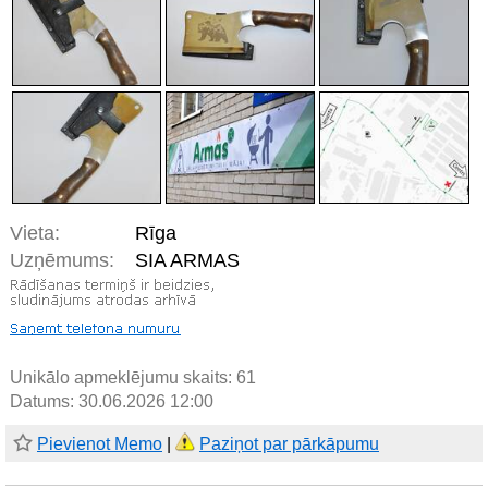
Vieta:
Rīga
Uzņēmums:
SIA ARMAS
Unikālo apmeklējumu skaits:
61
Datums: 30.06.2026 12:00
Pievienot Memo
|
Paziņot par pārkāpumu