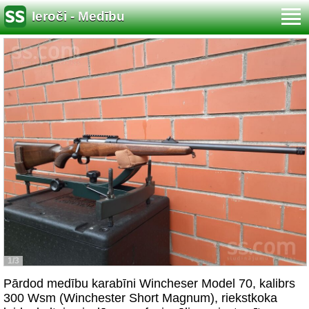
Ieroči - Medību
1/3
Pārdod medību karabīni Wincheser Model 70, kalibrs
300 Wsm (Winchester Short Magnum), riekstkoka