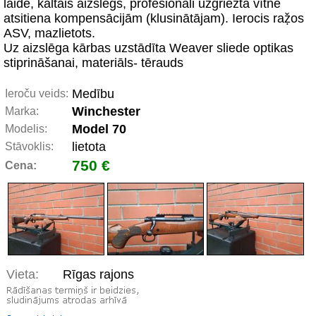
laide, kaltais aizslēgs, profesionāli uzgriezta vītne
atsitiena kompensācijām (klusinātājam). Ierocis raẓ̌os
ASV, mazlietots.
Uz aizslēga kārbas uzstādīta Weaver sliede optikas
stiprināšanai, materiāls- tērauds
Medību
Ieroču veids:
Winchester
Marka:
Model 70
Modelis:
lietota
Stāvoklis:
750 €
Cena:
Vieta:
Rīgas rajons