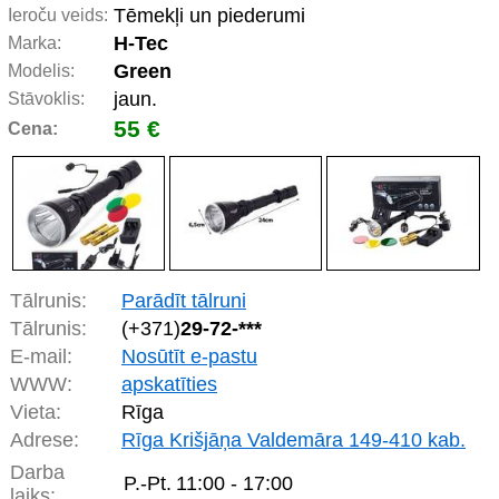
Tēmekļi un piederumi
Ieroču veids:
H-Tec
Marka:
Green
Modelis:
jaun.
Stāvoklis:
55 €
Cena:
Tālrunis:
Parādīt tālruni
Tālrunis:
(+371)
29-72-***
E-mail:
Nosūtīt e-pastu
WWW:
apskatīties
Vieta:
Rīga
Adrese:
Rīga Krišjāņa Valdemāra 149-410 kab.
Darba
P.-Pt.
11:00 - 17:00
laiks: