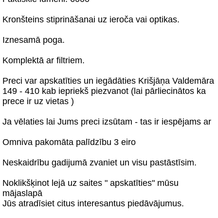
Kronšteins stiprināšanai uz ieroča vai optikas.
Iznesamā poga.
Komplektā ar filtriem.
Preci var apskatīties un iegādāties Krišjāņa Valdemāra
149 - 410 kab iepriekš piezvanot (lai pārliecinātos ka
prece ir uz vietas )
Ja vēlaties lai Jums preci izsūtam - tas ir iespējams ar
Omniva pakomāta palīdzību 3 eiro
Neskaidrību gadijumā zvaniet un visu pastāstīsim.
Noklikšķinot lejā uz saites " apskatīties" mūsu
mājaslapā
Jūs atradīsiet citus interesantus piedāvājumus.