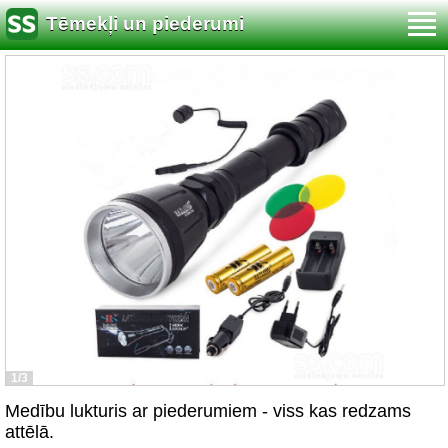
Tēmekļi un piederumi
1/3
Medību lukturis ar piederumiem - viss kas redzams
attēlā.