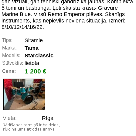
gan vizuāli, gan tehniski gandrīz kā jaunas. Komplektā
5 tomi un basbunga. Ļoti skaista krāsa- Gravure
Marine Blue. Virsū Remo Emperor plēves. Skanīgs
instruments, kas nepievils nevienā situācijā. Izmēri:
8/10/12/14/16/22.
Sitamie
Tips:
Tama
Marka:
Starclassic
Modelis:
lietota
Stāvoklis:
1 200 €
Cena:
Vieta:
Rīga